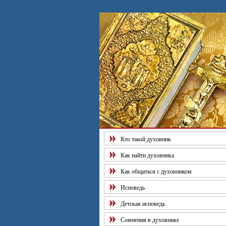
Рекомендуем
наш
"Тест
на
качество
духовной
жизни".
Познай
себя!
Кто такой духовник
Как найти духовника
Как общаться с духовником
Исповедь
Детская исповедь
Сомнения в духовнике