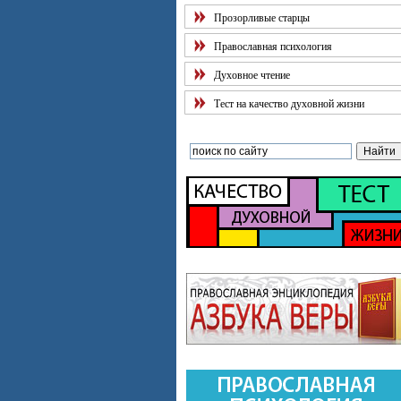
Прозорливые старцы
Православная психология
Духовное чтение
Тест на качество духовной жизни