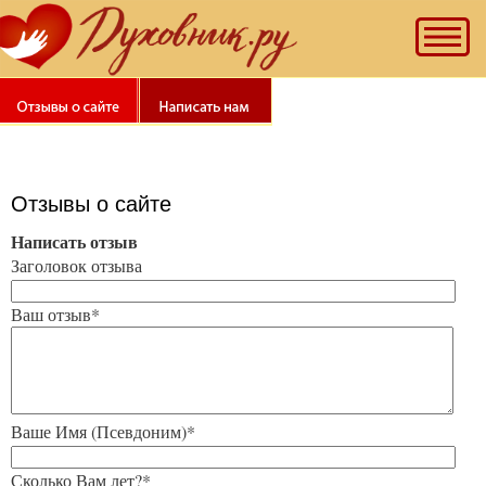
Рекомендуем
наш
"Тест
на
качество
духовной
жизни".
Познай
Отзывы о сайте
себя!
Написать отзыв
Заголовок отзыва
Ваш отзыв*
Ваше Имя (Псевдоним)*
Сколько Вам лет?*