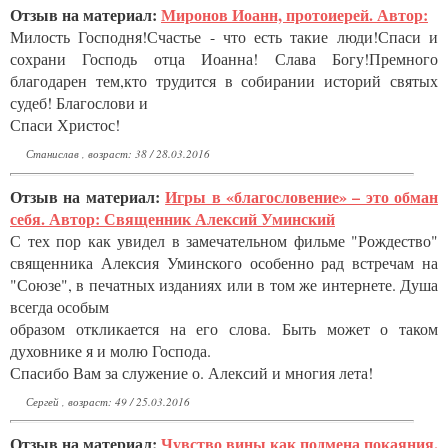
Отзыв на материал:
Миронов Иоанн, протоиерей. Автор:
Милость Господня!Счастье - что есть такие люди!Спаси и
сохрани Господь отца Иоанна! Слава Богу!Премного
благодарен тем,кто трудится в собирании историй святых
судеб! Благослови и
Спаси Христос!
Станислав , возраст: 38 / 28.03.2016
Отзыв на материал:
Игры в «благословение» – это обман
себя. Автор: Священник Алексий Уминский
С тех пор как увидел в замечательном фильме "Рождество"
священника Алексия Уминского особенно рад встречам на
"Союзе", в печатных изданиях или в том же интернете. Душа
всегда особым
образом откликается на его слова. Быть может о таком
духовнике я и молю Господа.
Спасибо Вам за служение о. Алексий и многия лета!
Сергей , возраст: 49 / 25.03.2016
Отзыв на материал:
Чувство вины как подмена покаяния.