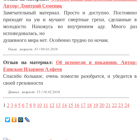
Автор: Дмитрий Семеник
Замечательный материал. Просто и доступно. Постоянно
приходят на ум и мучают смертные грехи, сделанные в
молодости. Нахожусь во внутреннем аду. Много раз
исповедовалась, но
душевного мира нет. Особенно трудно по ночам.
Ольга , возраст: 41 / 09.03.2016
Отзыв на материал:
Об исповеди и покаянии. Автор:
Епископ Иларион Алфеев
Спасибо большое, очень помогли разобратся, и убедится в
своей греховности
Даниил , возраст: 15 / 16.02.2016
1
2
3
4
5
6
7
8
9
10
11
12
13
14
15
16
17
18
19
20
21
22
23
24