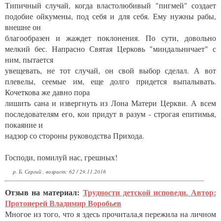
Типичный случай, когда властолюбивый "пигмей" создает
подобие ойкумены, под себя и для себя. Ему нужны рабы,
внешне он
благообразен и жаждет поклонения. По сути, довольно
мелкий бес. Напрасно Святая Церковь "миндальничает" с
ним, пытается
увещевать, не тот случай, он свой выбор сделал. А вот
плевелы, сеемые им, еще долго придется выпалывать.
Кочеткова же давно пора
лишить сана и извергнуть из Лона Матери Церкви. А всем
последователям его, кои придут в разум - строгая епитимья,
покаяние и
надзор со стороны руководства Прихода.
Господи, помилуй нас, грешных!
р. Б. Сергий , возраст: 62 / 29.11.2016
Отзыв на материал:
Трудности детской исповеди. Автор:
Протоиерей Владимир Воробьев
Многое из того, что я здесь прочитала,я пережила на личном