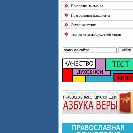
Прозорливые старцы
Православная психология
Духовное чтение
Тест на качество духовной жизни