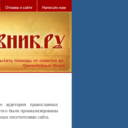
ебя!
ие аудитории православных
того были проанализированы
нных посетителями сайта.