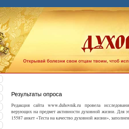
уем наш "Тест на качество духовной жизни". Познай с
Результаты опроса
Редакция сайта www.duhovnik.ru провела исследован
верующих на предмет активности духовной жизни. Для э
15587 анкет «Теста на качество духовной жизни», заполне