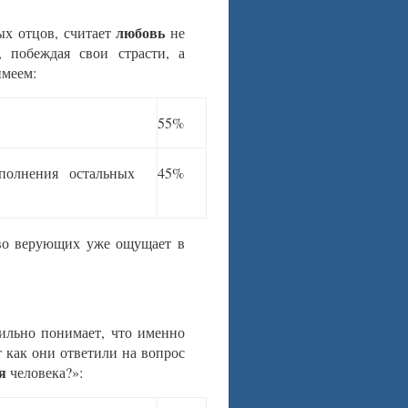
любовь
ых отцов, считает
не
 побеждая свои страсти, а
имеем:
55%
полнения остальных
45%
ство верующих уже ощущает в
ильно понимает, что именно
 как они ответили на вопрос
я
человека?»: