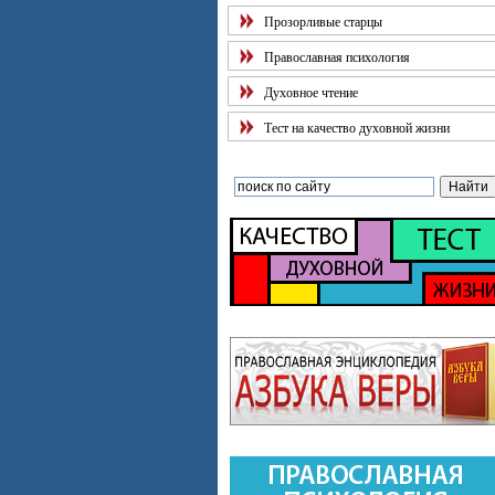
Прозорливые старцы
Православная психология
Духовное чтение
Тест на качество духовной жизни