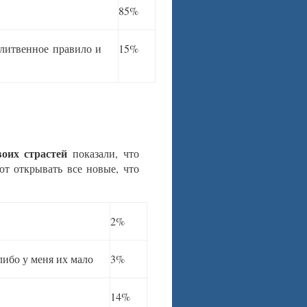
85%
олитвенное правило и
15%
оих страстей
показали, что
т открывать все новые, что
2%
либо у меня их мало
3%
14%