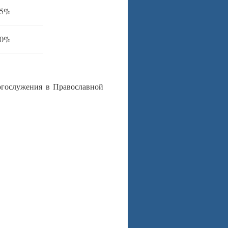
35%
60%
огослужения в Православной