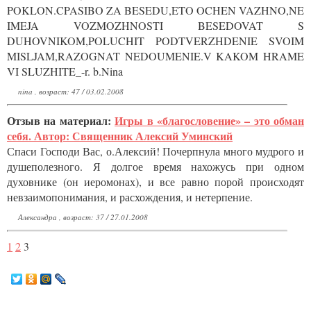
POKLON.CPASIBO ZA BESEDU,ETO OCHEN VAZHNO,NE
IMEJA VOZMOZHNOSTI BESEDOVAT S
DUHOVNIKOM,POLUCHIT PODTVERZHDENIE SVOIM
MISLJAM,RAZOGNAT NEDOUMENIE.V KAKOM HRAME
VI SLUZHITE_-r. b.Nina
nina , возраст: 47 / 03.02.2008
Отзыв на материал:
Игры в «благословение» – это обман
себя. Автор: Священник Алексий Уминский
Спаси Господи Вас, о.Алексий! Почерпнула много мудрого и
душеполезного. Я долгое время нахожусь при одном
духовнике (он иеромонах), и все равно порой происходят
невзаимопонимания, и расхождения, и нетерпение.
Александра , возраст: 37 / 27.01.2008
1
2
3