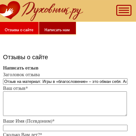
Рекомендуем
наш
"Тест
на
качество
духовной
жизни".
Познай
Отзывы о сайте
себя!
Написать отзыв
Заголовок отзыва
Ваш отзыв*
Ваше Имя (Псевдоним)*
Сколько Вам лет?*