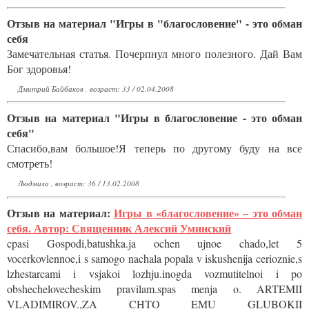
Отзыв на материал "Игры в "благословение" - это обман
себя
Замечательная статья. Почерпнул много полезного. Дай Вам
Бог здоровья!
Дмитрий Байбаков , возраст: 33 / 02.04.2008
Отзыв на материал "Игры в благословение - это обман
себя"
Спасибо,вам большое!Я теперь по другому буду на все
смотреть!
Людмила , возраст: 36 / 13.02.2008
Отзыв на материал:
Игры в «благословение» – это обман
себя. Автор: Священник Алексий Уминский
cpasi Gospodi,batushka.ja ochen ujnoe chado,let 5
vocerkovlennoe,i s samogo nachala popala v iskushenija cerioznie,s
lzhestarcami i vsjakoi lozhju.inogda vozmutitelnoi i po
obshechelovecheskim pravilam.spas menja o. ARTEMII
VLADIMIROV.,ZA CHTO EMU GLUBOKII