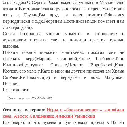
была чадом О.Сергия Романова,когда училась в Москве,-еще
когда и Вас только-только рукопологали в иереи. Уже 16 лет
живу в Грузии,Вы вряд ли меня помните.Общаемся
периодически с о.дк.Георгием Постниковым,он помагает нам
с литературой).
Спаси Господи,на многие моменты в отношениях с
духовником пролили свет и помогли сделать нужные
выводы.
Низкий поклон всем,кто молитвенно помогал мне не
потерять веру(Марине Осиповой,Елене Глебовне,Тане
Клапцовой,матушке Сонечке,Наташе Воробьевой,Коле
Козлову,его маме,т.Кате и многим другим прихожанам Храма
Св.Равн.Кн.Владимира) и вернуться в лоно Матушки-
Церкви.
Благословите.
Ольга , возраст: 38 / 29.06.2008
Отзыв на материал:
Игры в «благословение» – это обман
себя. Автор: Священник Алексий Уминский
Благодарю, то что думала и чувствовала, прочла в Вашей