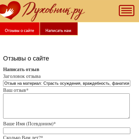
Рекомендуем
наш
"Тест
на
качество
духовной
жизни".
Познай
Отзывы о сайте
себя!
Написать отзыв
Заголовок отзыва
Ваш отзыв*
Ваше Имя (Псевдоним)*
Сколько Вам лет?*