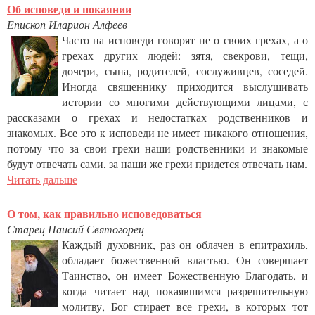
Об исповеди и покаянии
Епископ Иларион Алфеев
Часто на исповеди говорят не о своих грехах, а о
грехах других людей: зятя, свекрови, тещи,
дочери, сына, родителей, сослуживцев, соседей.
Иногда священнику приходится выслушивать
истории со многими действующими лицами, с
рассказами о грехах и недостатках родственников и
знакомых. Все это к исповеди не имеет никакого отношения,
потому что за свои грехи наши родственники и знакомые
будут отвечать сами, за наши же грехи придется отвечать нам.
Читать дальше
О том, как правильно исповедоваться
Старец Паисий Святогорец
Каждый духовник, раз он облачен в епитрахиль,
обладает божественной властью. Он совершает
Таинство, он имеет Божественную Благодать, и
когда читает над покаявшимся разрешительную
молитву, Бог стирает все грехи, в которых тот