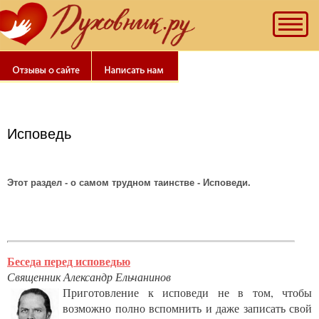
Рекомендуем
наш
"Тест
на
качество
духовной
жизни".
Познай
Исповедь
себя!
Этот раздел - о самом трудном таинстве - Исповеди.
Беседа перед исповедью
Священник Александр Ельчанинов
Приготовление к исповеди не в том, чтобы
возможно полно вспомнить и даже записать свой