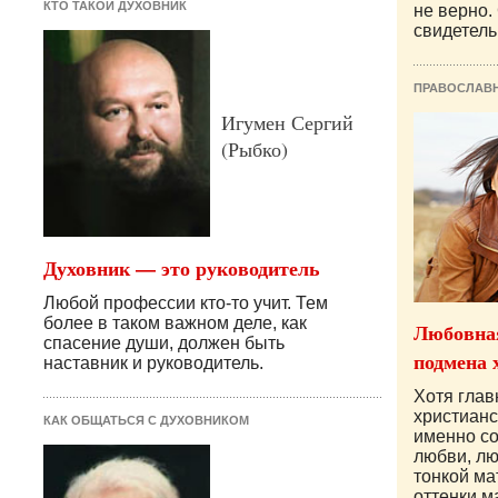
КТО ТАКОЙ ДУХОВНИК
не верно.
свидетель,
ПРАВОСЛАВ
Игумен Сергий
(Рыбко)
Духовник — это руководитель
Любой профессии кто-то учит. Тем
более в таком важном деле, как
Любовная
спасение души, должен быть
подмена 
наставник и руководитель.
Хотя гла
христианс
КАК ОБЩАТЬСЯ С ДУХОВНИКОМ
именно с
любви, лю
тонкой ма
оттенки ма