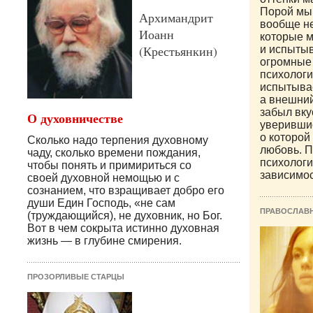
Порой мы 
Архимандрит
вообще н
Иоанн
которые 
(Крестьянкин)
и испытыв
огромные
психолог
испытывае
а внешни
забыл вку
О духовничестве
уверившис
о которой 
Сколько надо терпения духовному
любовь. П
чаду, сколько времени пождания,
психолог
чтобы понять и примириться со
зависимос
своей духовной немощью и с
сознанием, что взращивает добро его
души Един Господь, «не сам
ПРАВОСЛАВ
(труждающийся), не духовник, но Бог.
Вот в чем сокрыта истинно духовная
жизнь — в глубине смирения.
ПРОЗОРЛИВЫЕ СТАРЦЫ