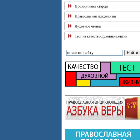
Прозорливые старцы
Православная психология
Духовное чтение
Тест на качество духовной жизни