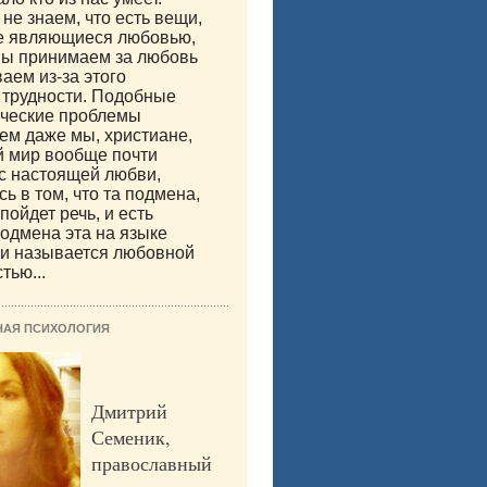
не знаем, что есть вещи,
е являющиеся любовью,
мы принимаем за любовь
аем из-за этого
 трудности. Подобные
ические проблемы
м даже мы, христиане,
й мир вообще почти
с настоящей любви,
ь в том, что та подмена,
пойдет речь, и есть
одмена эта на языке
ии называется любовной
тью...
НАЯ ПСИХОЛОГИЯ
Дмитрий
Семеник,
православный