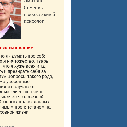
Дмитрий
Семеник,
православный
психолог
 со смирением
о ли думать про себя
то я ничтожество, тварь
что я хуже всех и т.д,
ь и презирать себя за
и?» Вопросы такого рода,
аже уверенные
ия я получаю от
ных клиентов очень
о является серьезной
й многих православных,
лимым препятствием на
уховной жизни.
ДУХОВНИК