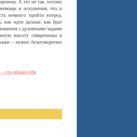
щенник. А это не так, потому
 немощи и искушения, что и
ть немного пройти вперед,
, как идти дальше, как брат
тношения с духовными чадами
енную высоту священника и
кажи – нужно безоговорочно
– это обман себя