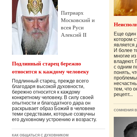
Патриарх
Московский и
Неисполн
всея Руси
Алексий II
Еще один 
котором с
является 
И более т
многие из 
владеют. 
Подлинный старец бережно
с одним п
относится к каждому человеку
понять, ч
проблемы
Подлинный старец, прежде всего
несчастны
благодаря высокой духовности,
тем, что 
бережно относится к каждому
рецепт...
конкретному человеку. В силу своей
опытности и благодатного дара он
раскрывает образ Божий в человеке
СОМНЕНИЯ В
теми средствами, которые созвучны
его духовному устроению и возрасту.
КАК ОБЩАТЬСЯ С ДУХОВНИКОМ