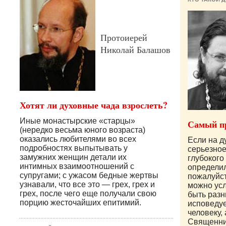
Протоиерей
Николай Балашов
Хотят ли духовные чада взрослеть?
Иные монастырские «старцы»
Самый п
(нередко весьма юного возраста)
оказались любителями во всех
Если на д
подробностях выпытывать у
серьезное
замужних женщин детали их
глубокого
интимных взаимоотношений с
определил
супругами; с ужасом бедные жертвы
пожалуйст
узнавали, что все это — грех, грех и
можно ус
грех, после чего еще получали свою
быть разн
порцию жесточайших епитимий.
исповедуе
человеку,
Священник