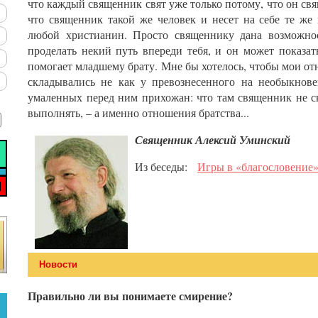
что каждый священник свят уже только потому, что он свя
что священник такой же человек и несет на себе те же
любой христианин. Просто священнику дана возможнос
проделать некий путь впереди тебя, и он может показать
помогает младшему брату. Мне бы хотелось, чтобы мои о
складывались не как у превознесенного на необыкнов
умаленных перед ним прихожан: что там священник не с
выполнять, – а именно отношения братства...
Священник Алексий Уминский
Из беседы:
Игры в «благословение» 
Новости
Правильно ли вы понимаете смирение?