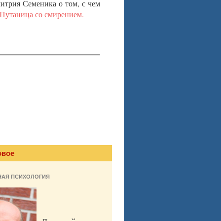
итрия Семеника о том, с чем
Путаница со смирением.
овое
НАЯ ПСИХОЛОГИЯ