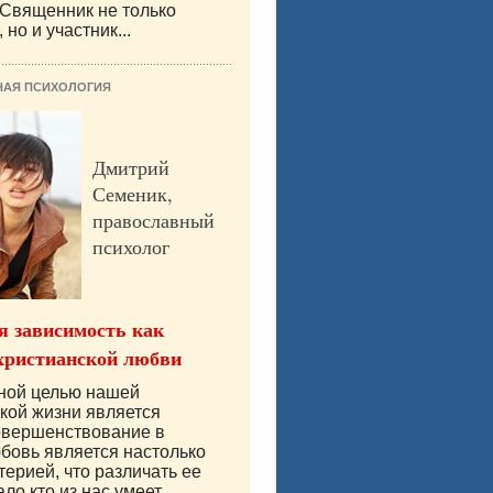
 Священник не только
 но и участник...
НАЯ ПСИХОЛОГИЯ
Дмитрий
Семеник,
православный
психолог
 зависимость как
христианской любви
вной целью нашей
кой жизни является
овершенствование в
бовь является настолько
терией, что различать ее
ло кто из нас умеет.