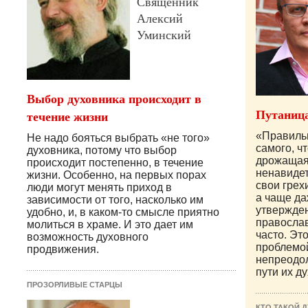
Священник
Алексий
Уминский
Выбор духовника происходит в
Путаница
течение жизни
«Правильн
Не надо бояться выбрать «не того»
самого, ч
духовника, потому что выбор
дрожащая, 
происходит постепенно, в течение
ненавидет
жизни. Особенно, на первых порах
свои грех
люди могут менять приход в
а чаще д
зависимости от того, насколько им
утвержден
удобно, и, в каком-то смысле приятно
православ
молиться в храме. И это дает им
часто. Эт
возможность духовного
проблемо
продвижения.
непреодо
пути их д
ПРОЗОРЛИВЫЕ СТАРЦЫ
КТО ТАКОЙ 