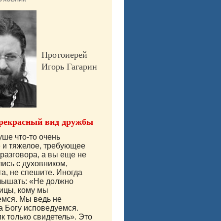
Протоиерей
Игорь Гагарин
рекрасный вид дружбы
уше что-то очень
 и тяжелое, требующее
 разговора, а вы еще не
ись с духовником,
а, не спешите. Иногда
лышать: «Не должно
ицы, кому мы
мся. Мы ведь не
 а Богу исповедуемся.
 только свидетель». Это