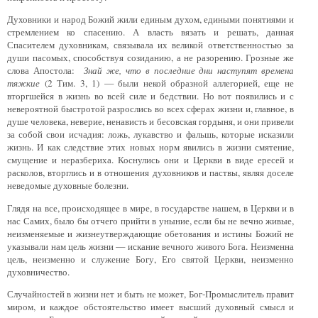
Духовники и народ Божий жили единым духом, едиными понятиями и
стремлением ко спасению. А власть вязать и решать, данная
Спасителем духовникам, связывала их великой ответственностью за
души пасомых, способствуя созиданию, а не разорению. Грозные же
слова Апостола:
Знай же, что в последние дни наступят времена
тяжкие
(2 Тим. 3, 1) — были некой образной аллегорией, еще не
вторгшейся в жизнь во всей силе и бедствии. Но вот поя­вились и с
невероятной быстротой разрослись во всех сферах жизни и, главное, в
душе человека, неверие, ненависть и бесовская гордыня, и они привели
за собой свои исчадия: ложь, лукавство и фальшь, которые исказили
жизнь. И как следствие этих новых норм явились в жизни смятение,
смущение и неразбериха. Коснулись они и Церкви в виде ересей и
расколов, вторглись и в отношения духовников и паствы, являя доселе
неведомые духовные болезни.
Глядя на все, происходящее в мире, в государстве нашем, в Церкви и в
нас Самих, было бы отчего прийти в уныние, если бы не вечно живые,
неизменяемые и жизнеутверждающие обетования и истины Божий не
указывали нам цель жизни — искание вечного живого Бога. Неизменна
цель, неизменно и служение Богу, Его святой Церкви, неизменно
духовничество.
Случайностей в жизни нет и быть не может, Бог-Промыслитель правит
миром, и каждое обстоятельство имеет высший духовный смысл и