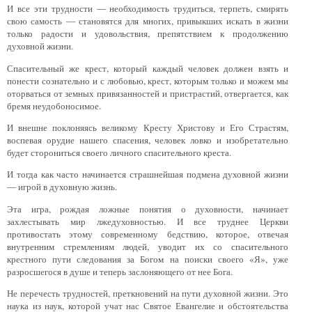
И все эти трудности — необходимость трудиться, терпеть, смирять
свою самость — становятся для многих, привыкших искать в жизни
только радости и удовольствия, препятствием к продолжению
духовной жизни.
Спасительный же крест, который каждый человек должен взять и
понести сознательно и с любовью, крест, которым только и можем мы
оторваться от земных привязанностей и пристрастий, отвергается, как
бремя неудобоносимое.
И внешне поклоняясь великому Кресту Христову и Его Страстям,
воспевая орудие нашего спасения, человек ловко и изобретательно
будет сторониться своего личного спасительного креста.
И тогда как часто начинается страшнейшая подмена духовной жизни
— игрой в духовную жизнь.
Эта игра, рождая ложные понятия о духовности, начинает
захлестывать мир лжедуховностью. И все труднее Церкви
противостать этому современному бедствию, которое, отвечая
внутренним стремлениям людей, уводит их со спасительного
крестного пути следования за Богом на поиски своего «Я», уже
разросшегося в душе и теперь заслоняющего от нее Бога.
Не перечесть трудностей, преткновений на пути духовной жизни. Это
наука из наук, которой учат нас Святое Евангелие и обстоятельства