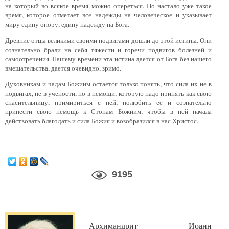
на который во всякое время можно опереться. Но настало уже такое
время, которое отметает все надежды на человеческое и указывает
миру едину опору, едину надежду на Бога.
Древние отцы великими своими подвигами дошли до этой истины. Они
сознательно брали на себя тяжести и горечи подвигов болезней и
самоотречения. Нашему времени эта истина дается от Бога без нашего
вмешательства, дается очевидно, зримо.
Духовникам и чадам Божиим остается только понять, что сила их не в
подвигах, не в учености, но в немощи, которую надо принять как свою
спасительницу, примириться с ней, полюбить ее и сознательно
принести свою немощь к Стопам Божиим, чтобы в ней начала
действовать благодать и сила Божия и возобразился в нас Христос.
9195
Архимандрит Иоанн