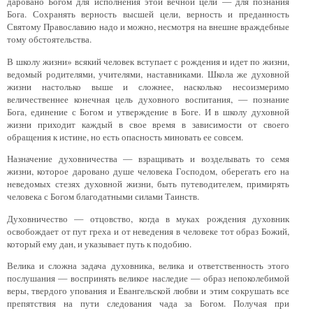
даровано Богом для исполнения этой вечной цели — для познания
Бога. Сохранять верность высшей цели, верность и преданность
Святому Православию надо и можно, несмотря на внешне враждебные
тому обстоятельства.
В школу жизни» всякий человек вступает с рождения и идет по жизни,
ведомый родителями, учителями, наставниками. Школа же духовной
жизни настолько выше и сложнее, насколько несоизмеримо
величественнее конечная цель духовного воспитания, — познание
Бога, единение с Богом и утверждение в Боге. И в школу духовной
жизни приходит каждый в свое время в зависимости от своего
обращения к истине, но есть опасность миновать ее совсем.
Назначение духовничества — взращивать и возделывать то семя
жизни, которое даровано душе человека Господом, оберегать его на
неведомых стезях духовной жизни, быть путеводителем, примирять
человека с Богом благодатными силами Таинств.
Духовничество — отцовство, когда в муках рождения духовник
освобождает от пут греха и от неве­дения в человеке тот образ Божий,
который ему дан, и указывает путь к подобию.
Велика и сложна задача духовника, велика и от­ветственность этого
послушания — воспринять ве­ликое наследие — образ непоколебимой
веры, твердого упования и Евангельской любви и этим сокрушать все
препятствия на пути следования чада за Богом. Получая при