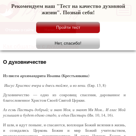
Рекомендуем наш "Тест на качество духовной
жизни". Познай себя!
Как общаться с духовником
О духовничестве
Из писем архимандрита Иоанна (Крестъянкина)
Иисус Христос вчера и днесь тойже, и во веки.
(Евр. 13, 8)
Духовничество — одно из сокровищ спасения, дарованное и
благословенное Христом Своей Святой Церкви.
Аз есмь Пастырь добрый; и знаю Моя, и знают Мя Моя... И глас Мой
услышат и будет едино стадо, и един Пастырь
(Ин. 10, 14, 16).
И шли, и идут поныне, и спасаются, воплощая Божий веления в жизнь,
и созидались Церковь Божия и мир Божий учительством,
проповедничеством, духовничеством. И жила Церковь Божия в