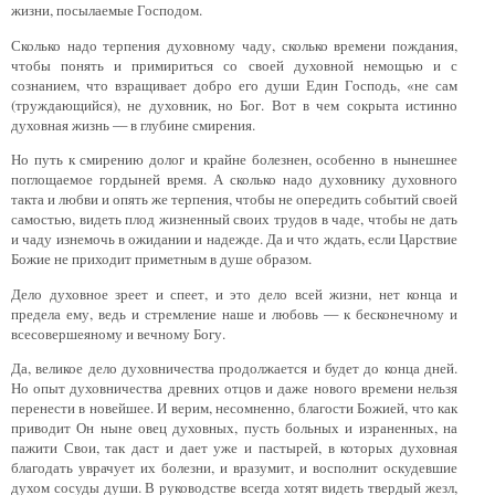
жизни, посылаемые Господом.
Сколько надо терпения духовному чаду, сколько времени пождания,
чтобы понять и примириться со своей духовной немощью и с
сознанием, что взращивает добро его души Един Господь, «не сам
(труждающийся), не духовник, но Бог. Вот в чем сокрыта истинно
духовная жизнь — в глубине смирения.
Но путь к смирению долог и крайне болезнен, особенно в нынешнее
поглощаемое гордыней время. А сколько надо духовнику духовного
такта и любви и опять же терпения, чтобы не опередить событий своей
самостью, видеть плод жизненный своих трудов в чаде, чтобы не дать
и чаду изнемочь в ожидании и надежде. Да и что ждать, если Царствие
Божие не приходит приметным в душе образом.
Дело духовное зреет и спеет, и это дело всей жизни, нет конца и
предела ему, ведь и стремление наше и любовь — к бесконечному и
всесовершеяному и вечному Богу.
Да, великое дело духовничества продолжается и будет до конца дней.
Но опыт духовничества древних отцов и даже нового времени нельзя
перенести в новейшее. И верим, несомненно, благости Божией, что как
приводит Он ныне овец духовных, пусть больных и израненных, на
пажити Свои, так даст и дает уже и пастырей, в которых духовная
благодать уврачует их болезни, и вразумит, и восполнит оскудевшие
духом сосуды души. В руководстве всегда хотят видеть твердый жезл,