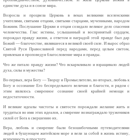
единстве духа и в союзе мира.
Возросла и процвела Церковь в веках великими вселенскими
учителями, святыми отцами, святыми старцами, мучениками, народом
Божиим. Послушание Церкви и отцам созидало великое дело спасения
человечества. Глас истины, услышанный и воспринятый сердцем,
порождал правду жизни, а ответом и наградой этой правде был дар
Божий — благочестие, являвшееся в великой своей силе. И вырос образ
Святой Руси Православной перед народами, перед целым светом,
привлекая и проповедуя благословение мира и правды.
Что же питало правду жизни? Что вскармливало и взращивало людей
духа, силы и мужества?
Во-первых, вера Богу — Творцу и Промыслителю, во-вторых, любовь к
Богу и осознание Его беспредельного величия и благости, и рядом с
этим являлось смиренное сознание своей крайней немощи и
недостаточности.
И великие идеалы чистоты и святости порождали желание жить и
трудиться во имя этих идеалов, а смирение вознаграждало тружеников
силой от Бога к свершению их.
Вера, любовь и смирение были безошибочными путеводителями
людей в бушующем житейском море и вели за собой в жизнь истину,
искренность и простоту.