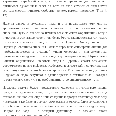
хиротонии иерейский крест, а с ним и право на духовничество,
принимает духовник и завет от Бога на свое служение: образ буди
верным словом, житием, любовию, духом, верою, чистотою (Тим. 4,
12).
Нелегка задача и духовного чада, и она предъявляет ему многие
требования, из которых самое основное — это произволение своего
спасения. Путь ко спасению начинается с момента обращения к Богу с
чувством и сознанием своей погибели. Это сознание заставляет искать
Спасителя и многих приводит теперь в Церковь. Вот тут на пороге
Церкви у источника спасения и лежит первый камень преткнове­ния для
пробуждающегося к духовной жизни человека и для духовника,
принимающего духовного младенца к детоводительству. Окрыленный
новыми ощущениями, человек, входя в Церковь, своим сознанием
устремляется прямо в Царство Небесное, к высоте тайн, сокрытых под
непроницаемой завесой Божия откровения. И в этот момент духовник
и духовное чадо вступают в единоборство с темной силой, которая
готова лестью свернуть новообращенного со спасительного пути.
Прелесть вражья будет преследовать человека и потом всю жизнь,
предлагая ему вражью сладость, но особенно опасна она в этот период
становления, ибо она еще очень созвучна и сродна плотскому человеку
и находит в глубине его души сочувствие и отклик. Сила духовника в
этой брани — в молитве и в любви к возжелавшей спасения душе чада.
Покров же чада — в доверии духовнику и в сознании своей
греховности и в недоверии себе.