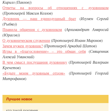
Кирилл (Павлов)
)
Ответы на вопросы об отношениях с духовником
(
Протоиерей Максим Козлов
)
Духовник — наш единодушный брат
(
Игумен Сергий
(Рыбко)
)
Правила общения с духовником
(
Архимандрит Амвросий
(Юрасов)
)
О духовническом служении
(
Протоиерей Иоанн Миронов
)
Зачем нужен духовник?
(
Протоиерей Аркадий Шатов
)
Игры в «благословение» – это обман себя
(
Священник
Алексий Уминский
)
В чем смысл послушания духовнику
(
Протоиерей Валериан
Кречетов
)
«Будьте моим духовным отцом»
(
Протоиерей Георгий
Митрофанов
)
Лучшее новое
КТО ТАКОЙ ДУХОВНИК