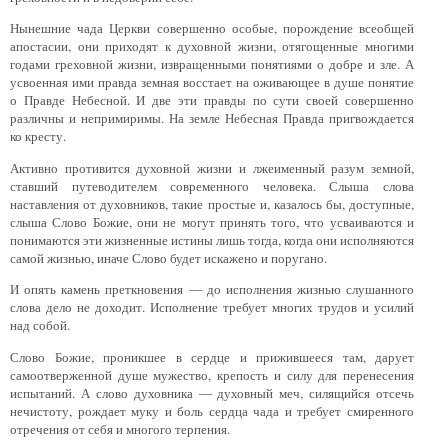
Нынешние чада Церкви совершенно особые, порождение всеобщей
апостасии, они приходят к духовной жизни, отягощенные многими
годами греховной жизни, извращенными понятиями о добре и зле. А
усвоенная ими правда земная восстает на оживающее в душе понятие
о Правде Небесной. И две эти правды по сути своей совершенно
различны и непримиримы. На земле Небесная Правда при­гвождается
ко кресту.
Активно противится духовной жизни и лжеименный разум земной,
ставший путеводителем современного человека. Слыша слова
наставления от духовников, такие простые и, казалось бы, доступные,
слыша Слово Божие, они не могут принять того, что усваиваются и
понимаются эти жизненные истины лишь тогда, когда они исполняются
самой жизнью, иначе Слово будет искажено и поругано.
И опять камень преткновения — до исполнения жизнью слушанного
слова дело не доходит. Исполнение требует многих трудов и усилий
над собой.
Слово Божие, проникшее в сердце и прижившееся там, дарует
самоотверженной душе мужество, крепость и силу для перенесения
испытаний. А слово духовника — духовный меч, силящийся отсечь
нечистоту, рождает муку и боль сердца чада и требует смиренного
отречения от себя и многого терпения.