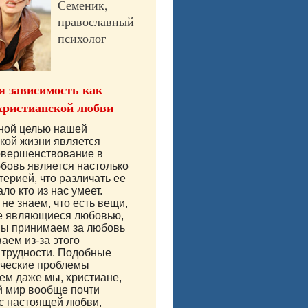
Семеник,
православный
психолог
 зависимость как
христианской любви
вной целью нашей
кой жизни является
овершенствование в
бовь является настолько
терией, что различать ее
ло кто из нас умеет.
не знаем, что есть вещи,
е являющиеся любовью,
мы принимаем за любовь
аем из-за этого
 трудности. Подобные
ические проблемы
м даже мы, христиане,
й мир вообще почти
с настоящей любви,