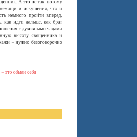
щенник. А это не так, потому
 немощи и искушения, что и
ть немного пройти вперед,
, как идти дальше, как брат
тношения с духовными чадами
енную высоту священника и
кажи – нужно безоговорочно
– это обман себя