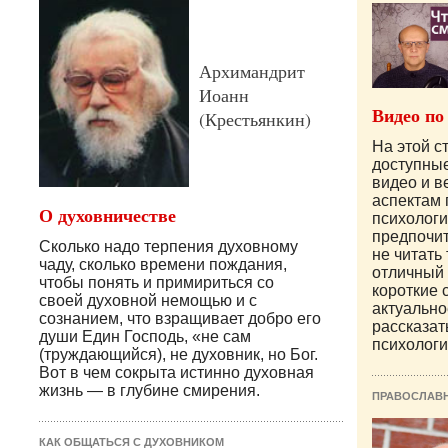
Архимандрит
Иоанн
Видео по
(Крестьянкин)
На этой с
доступны
видео и 
аспектам
О духовничестве
психологи
предпочит
Сколько надо терпения духовному
не читать 
чаду, сколько времени пождания,
отличный 
чтобы понять и примириться со
короткие 
своей духовной немощью и с
актуально
сознанием, что взращивает добро его
рассказат
души Един Господь, «не сам
психологи
(труждающийся), не духовник, но Бог.
Вот в чем сокрыта истинно духовная
жизнь — в глубине смирения.
ПРАВОСЛАВ
КАК ОБЩАТЬСЯ С ДУХОВНИКОМ