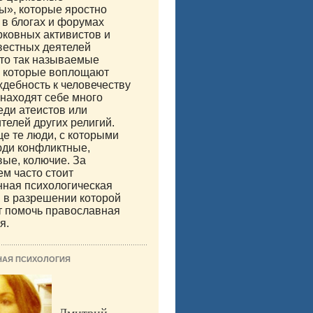
ы», которые яростно
 в блогах и форумах
рковных активистов и
вестных деятелей
то так называемые
, которые воплощают
дебность к человечеству
о находят себе много
еди атеистов или
телей других религий.
е те люди, с которыми
юди конфликтные,
ые, колючие. За
м часто стоит
нная психологическая
 в разрешении которой
т помочь православная
я.
НАЯ ПСИХОЛОГИЯ
Дмитрий