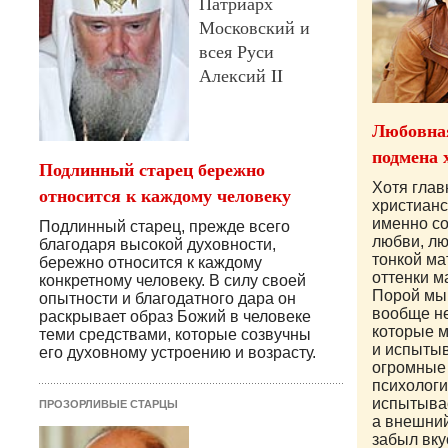
Патриарх
Московский и
всея Руси
Алексий II
Любовная
подмена 
Подлинный старец бережно
Хотя гла
относится к каждому человеку
христианс
именно с
Подлинный старец, прежде всего
любви, лю
благодаря высокой духовности,
тонкой ма
бережно относится к каждому
оттенки ма
конкретному человеку. В силу своей
Порой мы 
опытности и благодатного дара он
вообще н
раскрывает образ Божий в человеке
которые 
теми средствами, которые созвучны
и испытыв
его духовному устроению и возрасту.
огромные
психолог
испытывае
ПРОЗОРЛИВЫЕ СТАРЦЫ
а внешни
забыл вку