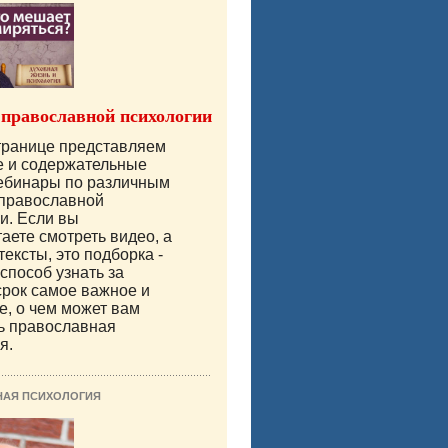
 православной психологии
транице представляем
е и содержательные
вебинары по различным
 православной
и. Если вы
аете смотреть видео, а
тексты, это подборка -
способ узнать за
срок самое важное и
е, о чем может вам
ь православная
я.
НАЯ ПСИХОЛОГИЯ