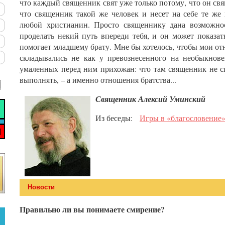
что каждый священник свят уже только потому, что он свя
что священник такой же человек и несет на себе те же
любой христианин. Просто священнику дана возможнос
проделать некий путь впереди тебя, и он может показать
помогает младшему брату. Мне бы хотелось, чтобы мои о
складывались не как у превознесенного на необыкнов
умаленных перед ним прихожан: что там священник не с
выполнять, – а именно отношения братства...
Священник Алексий Уминский
Из беседы:
Игры в «благословение» 
Новости
Правильно ли вы понимаете смирение?