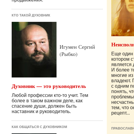
КТО ТАКОЙ ДУХОВНИК
Неисполн
Игумен Сергий
(Рыбко)
Еще один 
котором с
является 
И более т
многие из 
владеют. 
Духовник — это руководитель
с одним п
понять, ч
Любой профессии кто-то учит. Тем
проблемы
более в таком важном деле, как
несчастны
спасение души, должен быть
тем, что 
наставник и руководитель.
рецепт...
КАК ОБЩАТЬСЯ С ДУХОВНИКОМ
ПРАВОСЛАВ