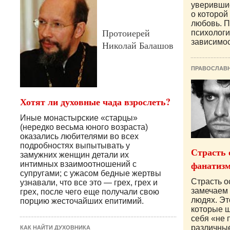
уверившис
о которой 
любовь. П
Протоиерей
психолог
зависимос
Николай Балашов
ПРАВОСЛАВ
Хотят ли духовные чада взрослеть?
Иные монастырские «старцы»
(нередко весьма юного возраста)
оказались любителями во всех
подробностях выпытывать у
Страсть 
замужних женщин детали их
фанатизм
интимных взаимоотношений с
супругами; с ужасом бедные жертвы
Страсть о
узнавали, что все это — грех, грех и
замечаем 
грех, после чего еще получали свою
людях. Эт
порцию жесточайших епитимий.
которые ш
себя «не 
различны
КАК НАЙТИ ДУХОВНИКА