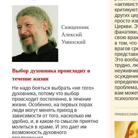
«активист
критикуют
других це
просто из
Священник
Церкви. Э
фанатики
Алексий
свою враж
Уминский
в том, чт
врагов ср
представи
Это вообщ
трудно, л
Выбор духовника происходит в
неуживчив
осуждение
течение жизни
определе
проблема,
Не надо бояться выбрать «не того»
вам може
духовника, потому что выбор
психологи
происходит постепенно, в течение
жизни. Особенно, на первых порах
люди могут менять приход в
ПРАВОСЛАВ
зависимости от того, насколько им
удобно, и, в каком-то смысле приятно
молиться в храме. И это дает им
возможность духовного
продвижения.