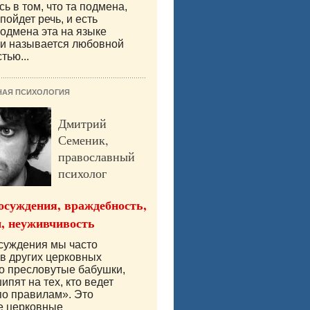
ь в том, что та подмена,
пойдет речь, и есть
одмена эта на языке
ии называется любовной
тью...
НАЯ ПСИХОЛОГИЯ
Дмитрий
Семеник,
православный
психолог
осуждения, враждебность,
, неуживчивость
суждения мы часто
в других церковных
о пресловутые бабушки,
ипят на тех, кто ведет
по правилам». Это
е церковные