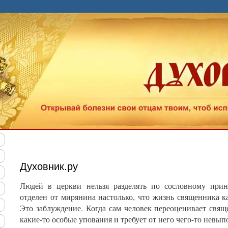
уем наш "Тест на качество духовной жизни". Познай с
Духовник.ру
Людей в церкви нельзя разделять по сословному прин
отделен от мирянина настолько, что жизнь священника 
Это заблуждение. Когда сам человек переоценивает свяще
какие-то особые упования и требует от него чего-то невып