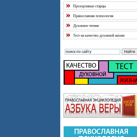
Прозорливые старцы
Православная психология
Духовное чтение
Тест на качество духовной жизни