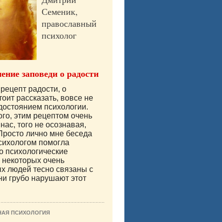
Семеник,
православный
психолог
ение заповеди о радости
рецепт радости, о
тоит рассказать, вовсе не
достоянием психологии.
ого, этим рецептом очень
нас, того не осознавая,
Просто лично мне беседа
сихологом помогла
то психологические
 некоторых очень
х людей тесно связаны с
они грубо нарушают этот
НАЯ ПСИХОЛОГИЯ