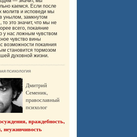
юдям — значит, мы
льно каемся. Если после
х молитв и исповеди мы
в унылом, замкнутом
 то это значит, что мы не
корее всего, покаяние
о у нас ложным чувством
ное чувство вины
с возможности покаяния
ым становится тормозом
ашей духовной жизни.
НАЯ ПСИХОЛОГИЯ
Дмитрий
Семеник,
православный
психолог
осуждения, враждебность,
, неуживчивость