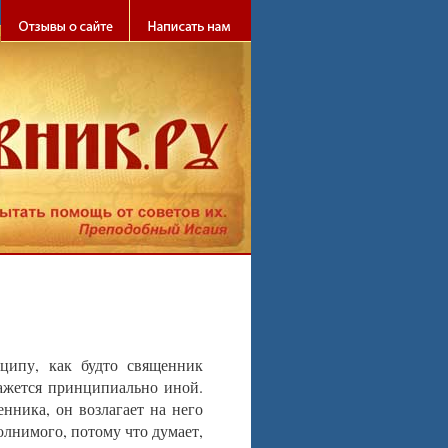
й себя!
ципу, как будто священник
кажется принципиально иной.
нника, он возлагает на него
олнимого, потому что думает,