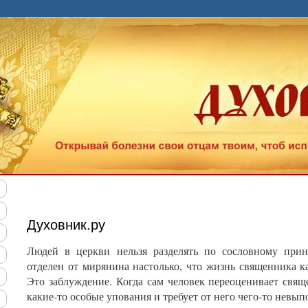
ндуем наш "Тест на качество духовной жизни". Позна
Духовник.ру
Людей в церкви нельзя разделять по сословному прин
отделен от мирянина настолько, что жизнь священника 
Это заблуждение. Когда сам человек переоценивает свяще
какие-то особые упования и требует от него чего-то невып