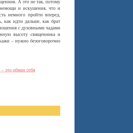
щенник. А это не так, потому
 немощи и искушения, что и
ть немного пройти вперед,
, как идти дальше, как брат
тношения с духовными чадами
енную высоту священника и
кажи – нужно безоговорочно
– это обман себя