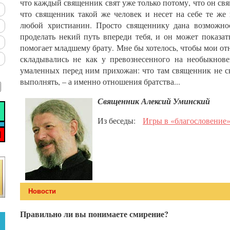
что каждый священник свят уже только потому, что он свя
что священник такой же человек и несет на себе те же
любой христианин. Просто священнику дана возможнос
проделать некий путь впереди тебя, и он может показать
помогает младшему брату. Мне бы хотелось, чтобы мои о
складывались не как у превознесенного на необыкнов
умаленных перед ним прихожан: что там священник не с
выполнять, – а именно отношения братства...
Священник Алексий Уминский
Из беседы:
Игры в «благословение» 
Новости
Правильно ли вы понимаете смирение?