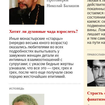
любви к л
Николай Балашов
действите
покаянны
остаемся 
состоянии,
каемся: с
подменен
вины. Лож
Хотят ли духовные чада взрослеть?
лишает на
и тем сам
Иные монастырские «старцы»
на пути н
(нередко весьма юного возраста)
оказались любителями во всех
подробностях выпытывать у
ПРАВОСЛАВ
замужних женщин детали их
интимных взаимоотношений с
супругами; с ужасом бедные жертвы
узнавали, что все это — грех, грех и
грех, после чего еще получали свою
порцию жесточайших епитимий.
ИСПОВЕДЬ
Страсть 
фанатизм