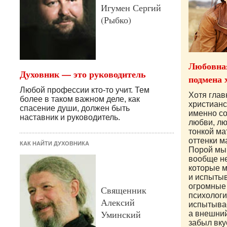
Игумен Сергий
(Рыбко)
Любовная
Духовник — это руководитель
подмена 
Любой профессии кто-то учит. Тем
Хотя гла
более в таком важном деле, как
христианс
спасение души, должен быть
именно с
наставник и руководитель.
любви, лю
тонкой ма
оттенки ма
КАК НАЙТИ ДУХОВНИКА
Порой мы 
вообще н
которые 
и испытыв
огромные
Священник
психолог
Алексий
испытывае
Уминский
а внешни
забыл вку