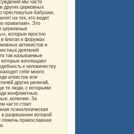
суждения мы часто
в других церковных
о пресловутые бабушки,
ипят на тех, кто ведет
по правилам». Это
е церковные
ы», которые яростно
 в блогах и форумах
рковных активистов и
вестных деятелей
то так называемые
, которые воплощают
дебность к человечеству
о находят себе много
еди атеистов или
телей других религий.
е те люди, с которыми
юди конфликтные,
ые, колючие. За
м часто стоит
нная психологическая
 в разрешении которой
т помочь православная
я.