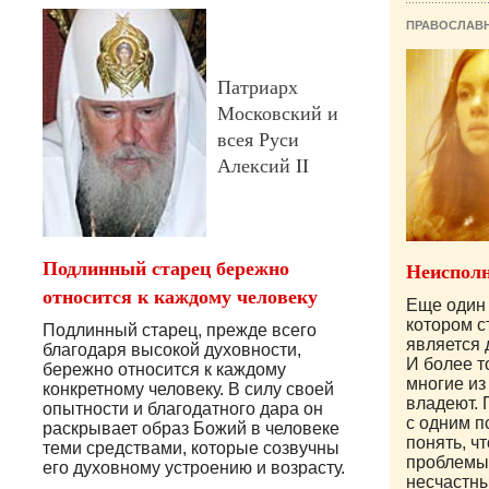
ПРАВОСЛАВ
Патриарх
Московский и
всея Руси
Алексий II
Подлинный старец бережно
Неисполн
относится к каждому человеку
Еще один 
котором с
Подлинный старец, прежде всего
является 
благодаря высокой духовности,
И более т
бережно относится к каждому
многие из 
конкретному человеку. В силу своей
владеют. 
опытности и благодатного дара он
с одним п
раскрывает образ Божий в человеке
понять, ч
теми средствами, которые созвучны
проблемы
его духовному устроению и возрасту.
несчастны