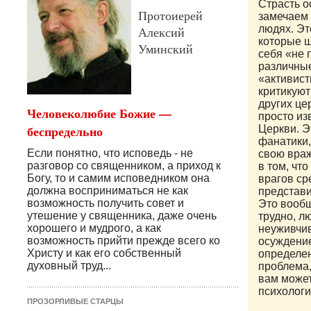
Страсть о
Протоиерей
замечаем 
людях. Эт
Алексий
которые ш
Уминский
себя «не 
различны
«активист
критикуют
других це
Человеколюбие Божие —
просто из
беспредельно
Церкви. Э
фанатики
Если понятно, что исповедь - не
свою враж
разговор со священни­ком, а приход к
в том, чт
Богу, то и самим исповедником она
врагов ср
долж­на восприниматься не как
представи
возможность получить совет и
Это вообщ
утешение у священника, даже очень
трудно, л
хорошего и мудрого, а как
неуживчив
возможность прийти прежде всего ко
осуждение
Христу и как его собственный
определе
духовный труд...
проблема,
вам може
психологи
ПРОЗОРЛИВЫЕ СТАРЦЫ