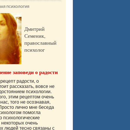
НАЯ ПСИХОЛОГИЯ
Дмитрий
Семеник,
православный
психолог
ение заповеди о радости
рецепт радости, о
тоит рассказать, вовсе не
достоянием психологии.
ого, этим рецептом очень
нас, того не осознавая,
Просто лично мне беседа
сихологом помогла
то психологические
 некоторых очень
х людей тесно связаны с