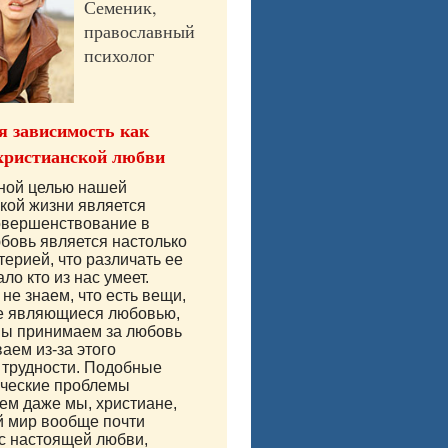
Семеник,
православный
психолог
 зависимость как
христианской любви
вной целью нашей
кой жизни является
овершенствование в
бовь является настолько
терией, что различать ее
ло кто из нас умеет.
не знаем, что есть вещи,
е являющиеся любовью,
мы принимаем за любовь
аем из-за этого
 трудности. Подобные
ические проблемы
м даже мы, христиане,
й мир вообще почти
с настоящей любви,