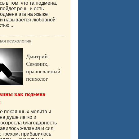
ь в том, что та подмена,
пойдет речь, и есть
одмена эта на языке
ии называется любовной
тью...
НАЯ ПСИХОЛОГИЯ
Дмитрий
Семеник,
православный
психолог
вины как подмена
я
е покаянных молитв и
на душе легко и
 возросла благодарность
бавилось желания и сил
с грехом, прибавилось