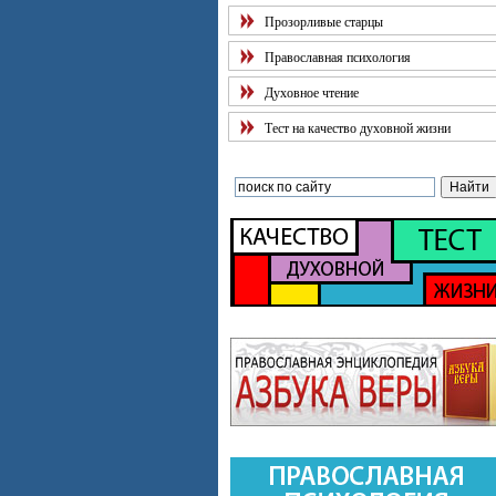
Прозорливые старцы
Православная психология
Духовное чтение
Тест на качество духовной жизни