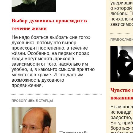
уверившис
о которой 
любовь. П
Выбор духовника происходит в
психолог
зависимос
течение жизни
Не надо бояться выбрать «не того»
ПРАВОСЛАВ
духовника, потому что выбор
происходит постепенно, в течение
жизни. Особенно, на первых порах
люди могут менять приход в
зависимости от того, насколько им
удобно, и, в каком-то смысле приятно
молиться в храме. И это дает им
возможность духовного
продвижения.
Чувство 
покаяни
ПРОЗОРЛИВЫЕ СТАРЦЫ
Если посл
исповеди 
радостно,
Богу, при
бороться 
Протоиерей