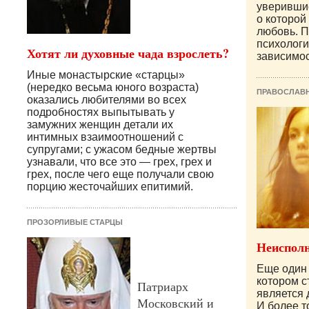
уверившис
о которой 
любовь. П
психолог
Хотят ли духовные чада взрослеть?
зависимос
Иные монастырские «старцы»
(нередко весьма юного возраста)
ПРАВОСЛАВ
оказались любителями во всех
подробностях выпытывать у
замужних женщин детали их
интимных взаимоотношений с
супругами; с ужасом бедные жертвы
узнавали, что все это — грех, грех и
грех, после чего еще получали свою
порцию жесточайших епитимий.
ПРОЗОРЛИВЫЕ СТАРЦЫ
Неисполн
Еще один 
котором с
Патриарх
является 
Московский и
И более т