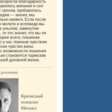
 возросла благодарность
бавилось желания и сил
с грехом, прибавилось
юдям — значит, мы
льно каемся. Если после
х молитв и исповеди мы
в унылом, замкнутом
 то это значит, что мы не
корее всего, покаяние
о у нас ложным чувством
ное чувство вины
с возможности покаяния
ым становится тормозом
ашей духовной жизни.
 ДУХОВНИКЕ
Кризисный
психолог
Михаил