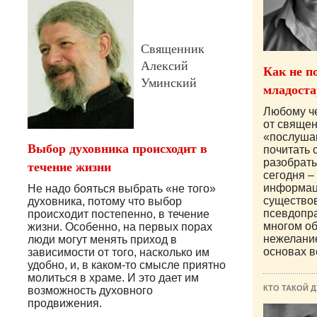
Священник
Алексий
Как не п
Уминский
младоста
Любому че
от священ
«послуша
Выбор духовника происходит в
почитать 
разобратьс
течение жизни
сегодня –
информац
Не надо бояться выбрать «не того»
существо
духовника, потому что выбор
псевдопр
происходит постепенно, в течение
многом о
жизни. Особенно, на первых порах
нежелани
люди могут менять приход в
основах в
зависимости от того, насколько им
удобно, и, в каком-то смысле приятно
молиться в храме. И это дает им
КТО ТАКОЙ 
возможность духовного
продвижения.