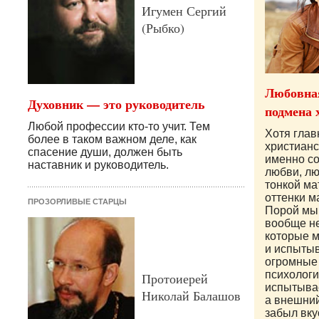
Игумен Сергий
(Рыбко)
Любовная
Духовник — это руководитель
подмена 
Любой профессии кто-то учит. Тем
Хотя гла
более в таком важном деле, как
христианс
спасение души, должен быть
именно с
наставник и руководитель.
любви, лю
тонкой ма
оттенки ма
ПРОЗОРЛИВЫЕ СТАРЦЫ
Порой мы 
вообще н
которые 
и испытыв
огромные
психолог
Протоиерей
испытывае
Николай Балашов
а внешни
забыл вку