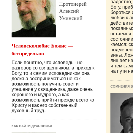
радостно,
Протоиерей
Богу, при
Алексий
бороться 
Уминский
любви к л
действите
покаянны
остаемся 
состоянии,
Человеколюбие Божие —
каемся: с
подменен
беспредельно
вины. Лож
лишает на
Если понятно, что исповедь - не
и тем сам
разговор со священни­ком, а приход к
на пути н
Богу, то и самим исповедником она
долж­на восприниматься не как
возможность получить совет и
СОМНЕНИЯ В
утешение у священника, даже очень
хорошего и мудрого, а как
возможность прийти прежде всего ко
Христу и как его собственный
духовный труд...
КАК НАЙТИ ДУХОВНИКА