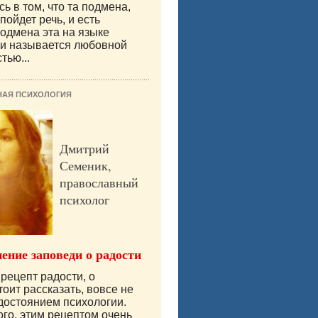
ь в том, что та подмена,
пойдет речь, и есть
одмена эта на языке
ии называется любовной
тью...
НАЯ ПСИХОЛОГИЯ
Дмитрий
Семеник,
православный
психолог
ение заповеди о радости
рецепт радости, о
тоит рассказать, вовсе не
достоянием психологии.
ого, этим рецептом очень