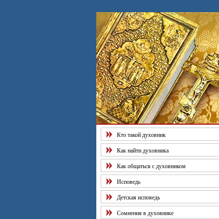
Рекомендуем наш "Тест на
качество духовной жизни".
Познай себя!
Кто такой духовник
Как найти духовника
Как общаться с духовником
Исповедь
Детская исповедь
Сомнения в духовнике