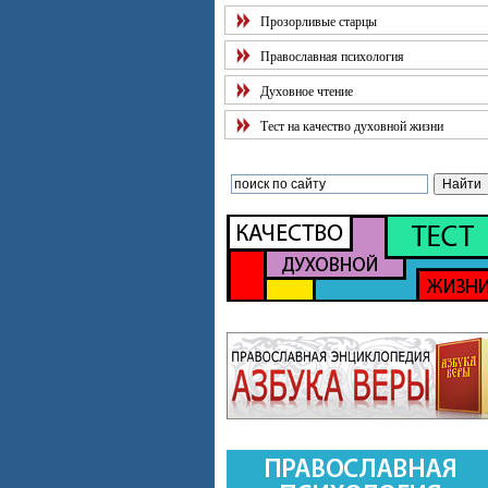
Прозорливые старцы
Православная психология
Духовное чтение
Тест на качество духовной жизни