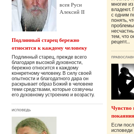
всея Руси
многие из 
владеют. 
Алексий II
с одним п
понять, ч
проблемы
несчастны
тем, что 
Подлинный старец бережно
рецепт...
относится к каждому человеку
Подлинный старец, прежде всего
ПРАВОСЛАВ
благодаря высокой духовности,
бережно относится к каждому
конкретному человеку. В силу своей
опытности и благодатного дара он
раскрывает образ Божий в человеке
теми средствами, которые созвучны
его духовному устроению и возрасту.
Чувство 
ИСПОВЕДЬ
покаяни
Если посл
исповеди 