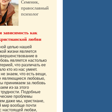
Семеник,
православный
психолог
 зависимость как
христианской любви
вной целью нашей
кой жизни является
овершенствование в
бовь является настолько
терией, что различать ее
ло кто из нас умеет.
не знаем, что есть вещи,
е являющиеся любовью,
мы принимаем за любовь
аем из-за этого
 трудности. Подобные
ические проблемы
м даже мы, христиане,
й мир вообще почти
с настоящей любви,