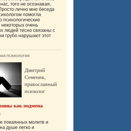
нас, того не осознавая,
Просто лично мне беседа
сихологом помогла
то психологические
 некоторых очень
х людей тесно связаны с
они грубо нарушают этот
НАЯ ПСИХОЛОГИЯ
Дмитрий
Семеник,
православный
психолог
вины как подмена
я
е покаянных молитв и
на душе легко и