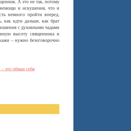
щенник. А это не так, потому
 немощи и искушения, что и
ть немного пройти вперед,
, как идти дальше, как брат
тношения с духовными чадами
енную высоту священника и
кажи – нужно безоговорочно
– это обман себя