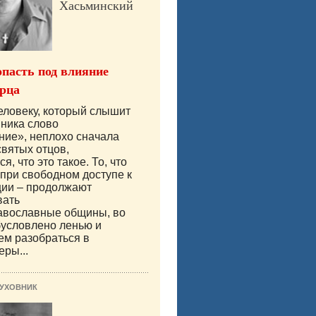
Хасьминский
опасть под влияние
рца
ловеку, который слышит
ника слово
ние», неплохо сначала
святых отцов,
я, что это такое. То, что
 при свободном доступе к
ии – продолжают
вать
авославные общины, во
бусловлено ленью и
ем разобраться в
еры...
ДУХОВНИК