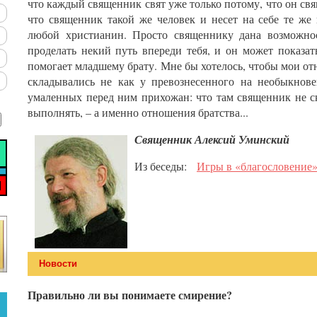
что каждый священник свят уже только потому, что он свя
что священник такой же человек и несет на себе те же
любой христианин. Просто священнику дана возможнос
проделать некий путь впереди тебя, и он может показать
помогает младшему брату. Мне бы хотелось, чтобы мои о
складывались не как у превознесенного на необыкнов
умаленных перед ним прихожан: что там священник не с
выполнять, – а именно отношения братства...
Священник Алексий Уминский
Из беседы:
Игры в «благословение» 
Новости
Правильно ли вы понимаете смирение?