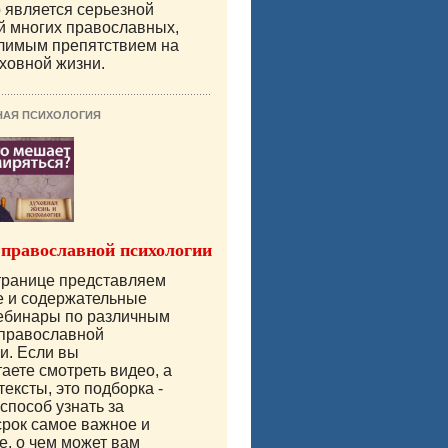
о является серьезной
й многих православных,
лимым препятствием на
уховной жизни.
НАЯ ПСИХОЛОГИЯ
 православной психологии
транице представляем
е и содержательные
вебинары по различным
 православной
и. Если вы
аете смотреть видео, а
тексты, это подборка -
способ узнать за
срок самое важное и
е, о чем может вам