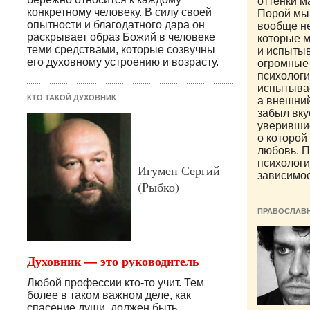
оттенки ма
конкретному человеку. В силу своей
Порой мы 
опытности и благодатного дара он
вообще н
раскрывает образ Божий в человеке
которые 
теми средствами, которые созвучны
и испытыв
его духовному устроению и возрасту.
огромные
психолог
испытывае
КТО ТАКОЙ ДУХОВНИК
а внешни
забыл вку
уверившис
о которой 
любовь. П
психолог
Игумен Сергий
зависимос
(Рыбко)
ПРАВОСЛАВ
Духовник — это руководитель
Любой профессии кто-то учит. Тем
более в таком важном деле, как
спасение души, должен быть