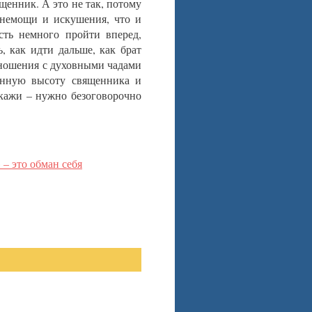
щенник. А это не так, потому
 немощи и искушения, что и
ть немного пройти вперед,
, как идти дальше, как брат
тношения с духовными чадами
енную высоту священника и
кажи – нужно безоговорочно
– это обман себя