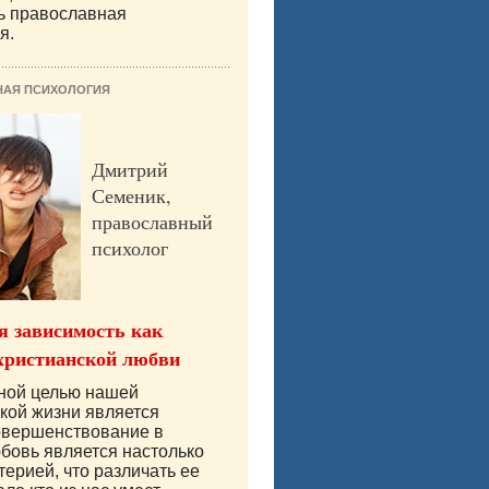
ь православная
я.
НАЯ ПСИХОЛОГИЯ
Дмитрий
Семеник,
православный
психолог
 зависимость как
христианской любви
вной целью нашей
кой жизни является
овершенствование в
бовь является настолько
терией, что различать ее