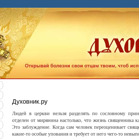
ество духовной жизни". Познай себя!
Духовник.ру
Людей в церкви нельзя разделять по сословному прин
отделен от мирянина настолько, что жизнь священника 
Это заблуждение. Когда сам человек переоценивает свяще
какие-то особые упования и требует от него чего-то невып