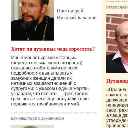
ПРАВОСЛАВ
Протоиерей
Николай Балашов
Хотят ли духовные чада взрослеть?
Иные монастырские «старцы»
(нередко весьма юного возраста)
оказались любителями во всех
подробностях выпытывать у
замужних женщин детали их
Путаница
интимных взаимоотношений с
супругами; с ужасом бедные жертвы
«Правильн
узнавали, что все это — грех, грех и
самого, ч
грех, после чего еще получали свою
дрожащая, 
порцию жесточайших епитимий.
ненавидет
свои грех
а чаще д
КАК ОБЩАТЬСЯ С ДУХОВНИКОМ
утвержден
православ