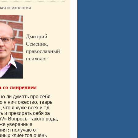
НАЯ ПСИХОЛОГИЯ
Дмитрий
Семеник,
православный
психолог
 со смирением
о ли думать про себя
то я ничтожество, тварь
что я хуже всех и т.д,
ь и презирать себя за
и?» Вопросы такого рода,
аже уверенные
ия я получаю от
ных клиентов очень