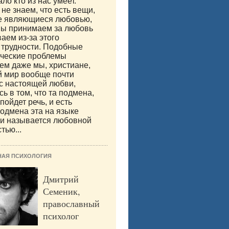
ло кто из нас умеет.
не знаем, что есть вещи,
е являющиеся любовью,
мы принимаем за любовь
аем из-за этого
 трудности. Подобные
ические проблемы
м даже мы, христиане,
й мир вообще почти
с настоящей любви,
ь в том, что та подмена,
пойдет речь, и есть
одмена эта на языке
ии называется любовной
тью...
НАЯ ПСИХОЛОГИЯ
Дмитрий
Семеник,
православный
психолог