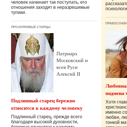
человек начинает так поступать, его
рассказат
отношения заходят в неразрешимые
психологи
тупики.
ПРАВОСЛАВ
ПРОЗОРЛИВЫЕ СТАРЦЫ
Патриарх
Московский и
всея Руси
Алексий II
Любовная
подмена 
Подлинный старец бережно
Хотя гла
относится к каждому человеку
христианс
именно с
Подлинный старец, прежде всего
любви, лю
благодаря высокой духовности,
тонкой ма
бережно относится к каждому