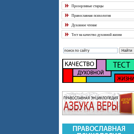
Прозорливые старцы
Православная психология
Духовное чтение
Тест на качество духовной жизни