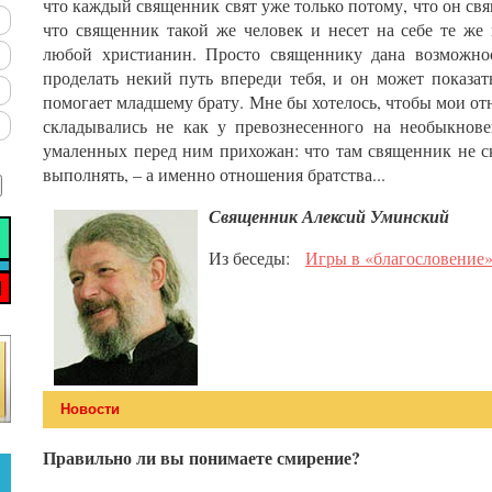
что каждый священник свят уже только потому, что он свя
что священник такой же человек и несет на себе те же
любой христианин. Просто священнику дана возможнос
проделать некий путь впереди тебя, и он может показать
помогает младшему брату. Мне бы хотелось, чтобы мои о
складывались не как у превознесенного на необыкнов
умаленных перед ним прихожан: что там священник не с
выполнять, – а именно отношения братства...
Священник Алексий Уминский
Из беседы:
Игры в «благословение» 
Новости
Правильно ли вы понимаете смирение?