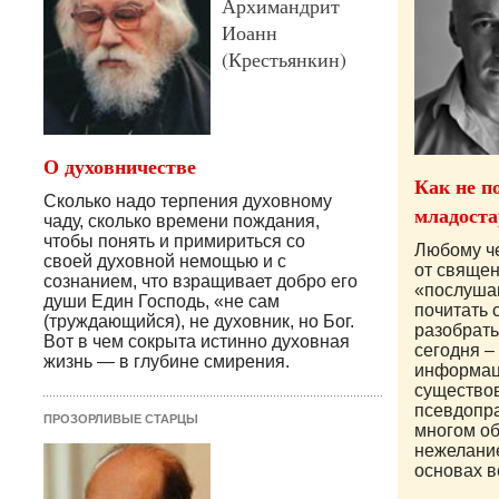
Архимандрит
Иоанн
(Крестьянкин)
О духовничестве
Как не п
Сколько надо терпения духовному
младоста
чаду, сколько времени пождания,
чтобы понять и примириться со
Любому че
своей духовной немощью и с
от священ
сознанием, что взращивает добро его
«послуша
души Един Господь, «не сам
почитать 
(труждающийся), не духовник, но Бог.
разобратьс
Вот в чем сокрыта истинно духовная
сегодня –
жизнь — в глубине смирения.
информац
существо
псевдопр
ПРОЗОРЛИВЫЕ СТАРЦЫ
многом о
нежелани
основах в