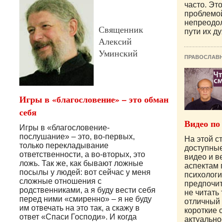
часто. Эт
проблемо
непреодо
Священник
пути их д
Алексий
Уминский
ПРАВОСЛАВ
Игры в «благословение» – это обман
себя
Видео по
Игры в «благословение-
послушание» – это, во-первых,
На этой с
только перекладывание
доступны
ответственности, а во-вторых, это
видео и 
ложь. Так же, как бывают ложные
аспектам
посылы у людей: вот сейчас у меня
психологи
сложные отношения с
предпочит
родственниками, а я буду вести себя
не читать 
перед ними «смиренно» – я не буду
отличный 
им отвечать на это так, а скажу в
короткие 
ответ «Спаси Господи». И когда
актуально