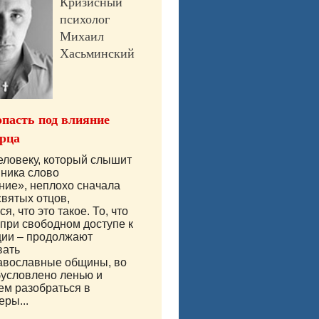
Кризисный
психолог
Михаил
Хасьминский
опасть под влияние
рца
ловеку, который слышит
ника слово
ние», неплохо сначала
святых отцов,
я, что это такое. То, что
 при свободном доступе к
ии – продолжают
вать
авославные общины, во
бусловлено ленью и
ем разобраться в
еры...