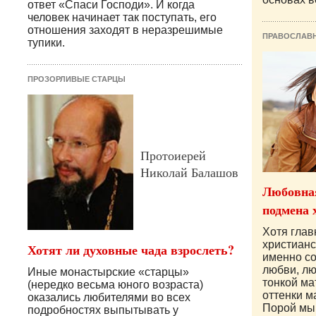
ответ «Спаси Господи». И когда
человек начинает так поступать, его
отношения заходят в неразрешимые
ПРАВОСЛАВ
тупики.
ПРОЗОРЛИВЫЕ СТАРЦЫ
Протоиерей
Николай Балашов
Любовная
подмена 
Хотя гла
христианс
Хотят ли духовные чада взрослеть?
именно с
любви, лю
Иные монастырские «старцы»
тонкой ма
(нередко весьма юного возраста)
оттенки ма
оказались любителями во всех
Порой мы 
подробностях выпытывать у