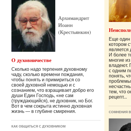
Архимандрит
Иоанн
Неисполн
(Крестьянкин)
Еще один 
котором с
является 
И более т
О духовничестве
многие из 
владеют. 
Сколько надо терпения духовному
с одним п
чаду, сколько времени пождания,
понять, ч
чтобы понять и примириться со
проблемы
своей духовной немощью и с
несчастны
сознанием, что взращивает добро его
тем, что 
души Един Господь, «не сам
рецепт...
(труждающийся), не духовник, но Бог.
Вот в чем сокрыта истинно духовная
жизнь — в глубине смирения.
СОМНЕНИЯ В
КАК ОБЩАТЬСЯ С ДУХОВНИКОМ