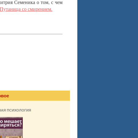
итрия Семеника о том, с чем
Путаница со смирением.
овое
НАЯ ПСИХОЛОГИЯ