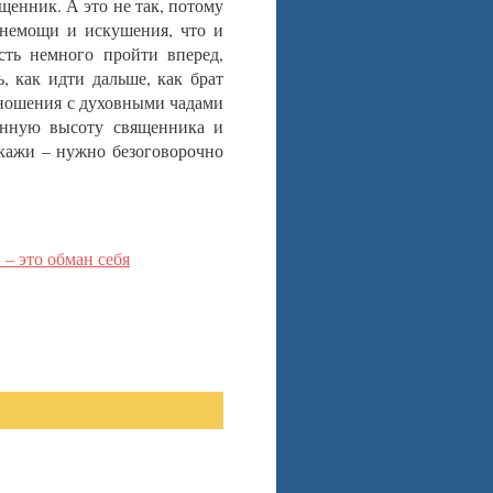
щенник. А это не так, потому
 немощи и искушения, что и
ть немного пройти вперед,
, как идти дальше, как брат
тношения с духовными чадами
енную высоту священника и
кажи – нужно безоговорочно
– это обман себя