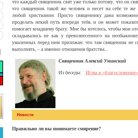
что каждый священник свят уже только потому, что он свя
что священник такой же человек и несет на себе те же
любой христианин. Просто священнику дана возможнос
проделать некий путь впереди тебя, и он может показать
помогает младшему брату. Мне бы хотелось, чтобы мои о
складывались не как у превознесенного на необыкнов
умаленных перед ним прихожан: что там священник не с
выполнять, – а именно отношения братства...
Священник Алексий Уминский
Из беседы:
Игры в «благословение» 
Новости
Правильно ли вы понимаете смирение?