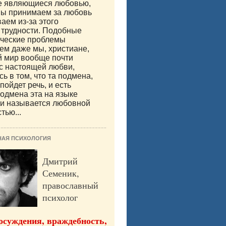
е являющиеся любовью,
мы принимаем за любовь
аем из-за этого
 трудности. Подобные
ические проблемы
м даже мы, христиане,
й мир вообще почти
с настоящей любви,
ь в том, что та подмена,
пойдет речь, и есть
одмена эта на языке
ии называется любовной
тью...
НАЯ ПСИХОЛОГИЯ
Дмитрий
Семеник,
православный
психолог
осуждения, враждебность,