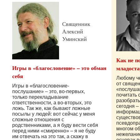
Священник
Алексий
Уминский
Как не п
Игры в «благословение» – это обман
младоста
себя
Любому че
от священ
Игры в «благословение-
«послуша
послушание» – это, во-первых,
почитать 
только перекладывание
разобратьс
ответственности, а во-вторых, это
сегодня –
ложь. Так же, как бывают ложные
информац
посылы у людей: вот сейчас у меня
существо
сложные отношения с
псевдопр
родственниками, а я буду вести себя
многом о
перед ними «смиренно» – я не буду
нежелани
им отвечать на это так, а скажу в
основах в