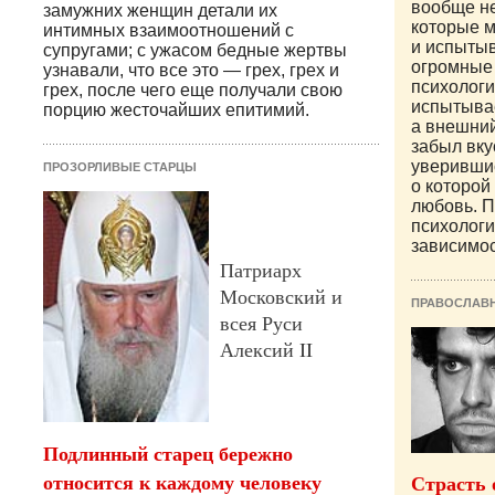
вообще н
замужних женщин детали их
которые 
интимных взаимоотношений с
и испытыв
супругами; с ужасом бедные жертвы
огромные
узнавали, что все это — грех, грех и
психолог
грех, после чего еще получали свою
испытывае
порцию жесточайших епитимий.
а внешни
забыл вку
уверившис
ПРОЗОРЛИВЫЕ СТАРЦЫ
о которой 
любовь. П
психолог
зависимос
Патриарх
Московский и
ПРАВОСЛАВ
всея Руси
Алексий II
Подлинный старец бережно
относится к каждому человеку
Страсть 