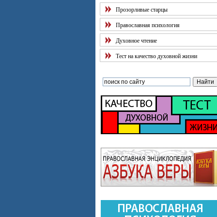
Прозорливые старцы
Православная психология
Духовное чтение
Тест на качество духовной жизни