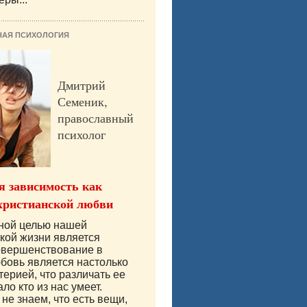
НАЯ ПСИХОЛОГИЯ
Дмитрий
Семеник,
православный
психолог
 зависимость как
христианской любви
вной целью нашей
кой жизни является
овершенствование в
бовь является настолько
терией, что различать ее
ло кто из нас умеет.
не знаем, что есть вещи,