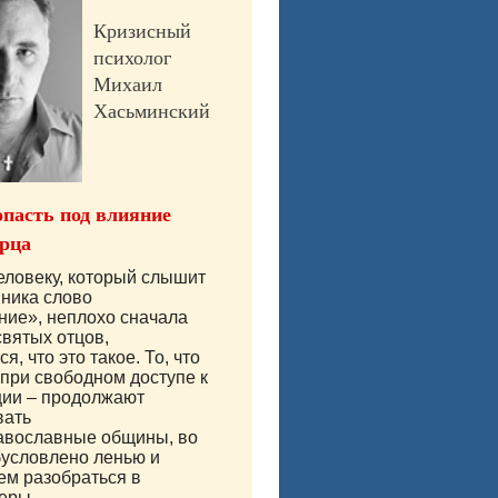
Кризисный
психолог
Михаил
Хасьминский
опасть под влияние
рца
ловеку, который слышит
ника слово
ние», неплохо сначала
святых отцов,
я, что это такое. То, что
 при свободном доступе к
ии – продолжают
вать
авославные общины, во
бусловлено ленью и
ем разобраться в
еры...