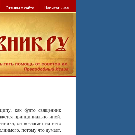
й себя!
ципу, как будто священник
кажется принципиально иной.
нника, он возлагает на него
олнимого, потому что думает,