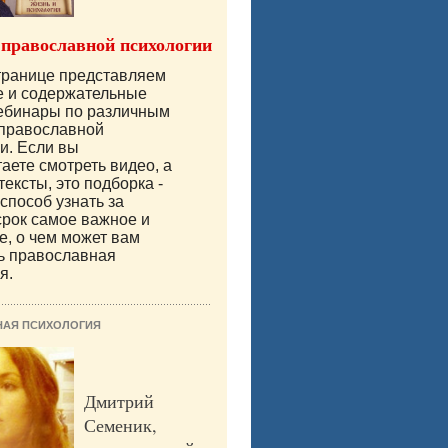
 православной психологии
транице представляем
е и содержательные
вебинары по различным
 православной
и. Если вы
аете смотреть видео, а
тексты, это подборка -
способ узнать за
срок самое важное и
е, о чем может вам
ь православная
я.
НАЯ ПСИХОЛОГИЯ
Дмитрий
Семеник,