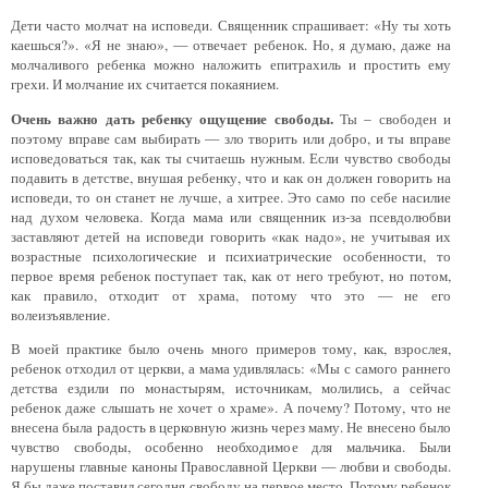
Дети часто молчат на исповеди. Священник спрашивает: «Ну ты хоть
каешься?». «Я не знаю», — отвечает ребенок. Но, я думаю, даже на
молчаливого ребенка можно наложить епитрахиль и простить ему
грехи. И молчание их считается покаянием.
Очень важно дать ребенку ощущение свободы.
Ты – свободен и
поэтому вправе сам выбирать — зло творить или добро, и ты вправе
исповедоваться так, как ты считаешь нужным. Если чувство свободы
подавить в детстве, внушая ребенку, что и как он должен говорить на
исповеди, то он станет не лучше, а хитрее. Это само по себе насилие
над духом человека. Когда мама или священник из-за псевдолюбви
заставляют детей на исповеди говорить «как надо», не учитывая их
возрастные психологические и психиатрические особенности, то
первое время ребенок поступает так, как от него требуют, но потом,
как правило, отходит от храма, потому что это — не его
волеизъявление.
В моей практике было очень много примеров тому, как, взрослея,
ребенок отходил от церкви, а мама удивлялась: «Мы с самого раннего
детства ездили по монастырям, источникам, молились, а сейчас
ребенок даже слышать не хочет о храме». А почему? Потому, что не
внесена была радость в церковную жизнь через маму. Не внесено было
чувство свободы, особенно необходимое для мальчика. Были
нарушены главные каноны Православной Церкви — любви и свободы.
Я бы даже поставил сегодня свободу на первое место. Потому ребенок