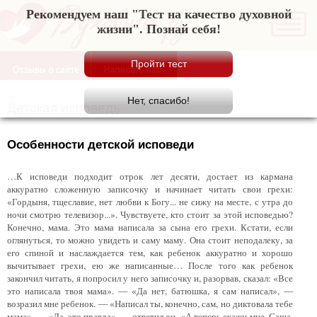
Рекомендуем наш "Тест на качество духовной
жизни". Познай себя!
Детская исповедь
Особенности детской исповеди
…К исповеди подходит отрок лет десяти, достает из кармана
аккуратно сложенную записочку и начинает читать свои грехи:
«Гордыня, тщеславие, нет любви к Богу... не сижу на месте, с утра до
ночи смотрю телевизор...». Чувствуете, кто стоит за этой исповедью?
Конечно, мама. Это мама написала за сына его грехи. Кстати, если
оглянуться, то можно увидеть и саму маму. Она стоит неподалеку, за
его спиной и наслаждается тем, как ребенок аккуратно и хорошо
вычитывает грехи, ею же написанные… После того как ребенок
закончил читать, я попросил у него записочку и, разорвав, сказал: «Все
это написала твоя мама». — «Да нет, батюшка, я сам написал», —
возразил мне ребенок. — «Написал ты, конечно, сам, но диктовала тебе
мама». — «Да, это правда», — ответил он. «А теперь скажи мне, Саша,