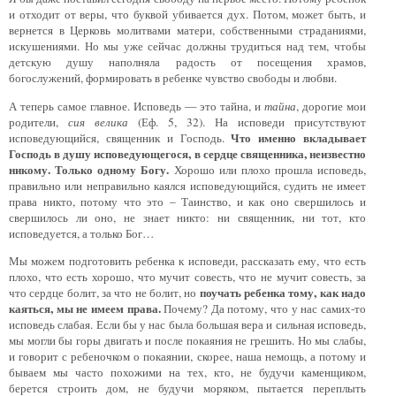
и отходит от веры, что буквой убивается дух. Потом, может быть, и
вернется в Церковь молитвами матери, собственными страданиями,
искушениями. Но мы уже сейчас должны трудиться над тем, чтобы
детскую душу наполняла радость от посещения храмов,
богослужений, формировать в ребенке чувство свободы и любви.
А теперь самое главное. Исповедь — это тайна, и
тайна
, дорогие мои
родители,
сия велика
(Еф. 5, 32). На исповеди присутствуют
Что именно вкладывает
исповедующийся, священник и Господь.
Господь в душу исповедующегося, в сердце священника, неизвестно
никому. Только одному Богу.
Хорошо или плохо прошла исповедь,
правильно или неправильно каялся исповедующийся, судить не имеет
права никто, потому что это – Таинство, и как оно свершилось и
свершилось ли оно, не знает никто: ни священник, ни тот, кто
исповедуется, а только Бог…
Мы можем подготовить ребенка к исповеди, рассказать ему, что есть
плохо, что есть хорошо, что мучит совесть, что не мучит совесть, за
поучать ребенка тому, как надо
что сердце болит, за что не болит, но
каяться, мы не имеем права.
Почему? Да потому, что у нас самих-то
исповедь слабая. Если бы у нас была большая вера и сильная исповедь,
мы могли бы горы двигать и после покаяния не грешить. Но мы слабы,
и говорит с ребеночком о покаянии, скорее, наша немощь, а потому и
бываем мы часто похожими на тех, кто, не будучи каменщиком,
берется строить дом, не будучи моряком, пытается переплыть