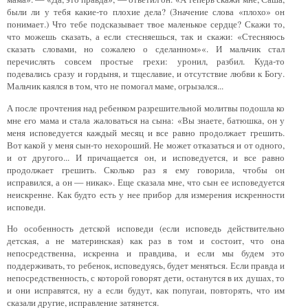
были ли у тебя какие-то плохие дела? (Значение слова «плохо» он
понимает.) Что тебе подсказывает твое маленькое сердце? Скажи то,
что можешь сказать, а если стесняешься, так и скажи: «Стесняюсь
сказать словами, но сожалею о сделанном»«. И мальчик стал
перечислять совсем простые грехи: уронил, разбил. Куда-то
подевались сразу и гордыня, и тщеславие, и отсутствие любви к Богу.
Мальчик каялся в том, что не помогал маме, огрызался...
А после прочтения над ребенком разрешительной молитвы подошла ко
мне его мама и стала жаловаться на сына: «Вы знаете, батюшка, он у
меня исповедуется каждый месяц и все равно продолжает грешить.
Вот какой у меня сын-то нехороший. Не может отказаться и от одного,
и от другого... И причащается он, и исповедуется, и все равно
продолжает грешить. Сколько раз я ему говорила, чтобы он
исправился, а он — никак». Еще сказала мне, что сын ее исповедуется
неискренне. Как будто есть у нее прибор для измерения искренности
исповеди.
Но особенность детской исповеди (если исповедь действительно
детская, а не материнская) как раз в том и состоит, что она
непосредственна, искренна и правдива, и если мы будем это
поддерживать, то ребенок, исповедуясь, будет меняться. Если правда и
непосредственность, с которой говорят дети, останутся в их душах, то
и они исправятся, ну а если будут, как попугаи, повторять, что им
сказали другие, исправление затянется.