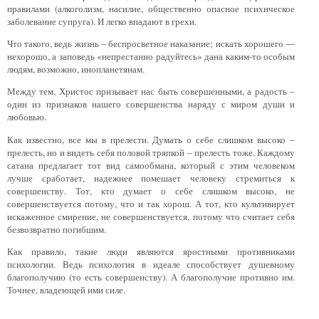
правилами (алкоголизм, насилие, общественно опасное психическое
заболевание супруга). И легко впадают в грехи.
Что такого, ведь жизнь – беспросветное наказание; искать хорошего —
нехорошо, а заповедь «непрестанно радуйтесь» дана каким-то особым
людям, возможно, инопланетянам.
Между тем, Христос призывает нас быть совершенными, а радость –
один из признаков нашего совершенства наряду с миром души и
любовью.
Как известно, все мы в прелести. Думать о себе слишком высоко –
прелесть, но и видеть себя половой тряпкой – прелесть тоже. Каждому
сатана предлагает тот вид самообмана, который с этим человеком
лучше сработает, надежнее помешает человеку стремиться к
совершенству. Тот, кто думает о себе слишком высоко, не
совершенствуется потому, что и так хорош. А тот, кто культивирует
искаженное смирение, не совершенствуется, потому что считает себя
безвозвратно погибшим.
Как правило, такие люди являются яростными противниками
психологии. Ведь психология в идеале способствует душевному
благополучию (то есть совершенству). А благополучие противно им.
Точнее, владеющей ими силе.