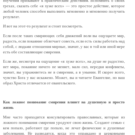
поучения призывают к практическим действиям. Вспомнить о своих
грехах, сказать себе «я хуже всех» — это простое действие, которое
любой человек способен выполнить мгновенно и мгновенно получить
результат.
И вот на этот-то результат и стоит посмотреть.
Если после таких смиряющих себя движений воли вы ощущаете мир,
радость, если покаяние облегчает совесть, если есть силы работать над
собой, с людьми отношения мирные, значит, у вас в той или иной мере
есть обе составляющие смирения.
Если же, несмотря на ощущение «я хуже всех», на душе не радостно,
нет мира, покаяние ничего не меняет, мало сил, нередки конфликты,
значит, вы упражняетесь не в смирении, а в унынии. И скорее всего,
чувство Бога у вас искажено. Может, вы и читаете Евангелие, но ваш
образ Христа отличается от евангельского.
Как ложное понимание смирения влияет на душевную и просто
жизнь
Мне часто приходится консультировать православных, которые из
ложного понимания смирения уродуют свою жизнь. Создают семью с
кем попало, работают где попало, не лечат физические и душевные
заболевания. Не разводятся, когда это оправдано и церковными