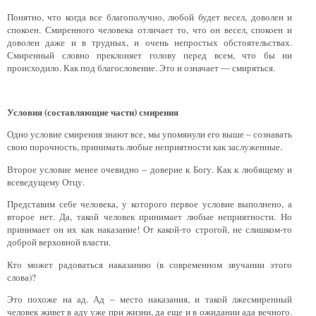
Понятно, что когда все благополучно, любой будет весел, доволен и
спокоен. Смиренного человека отличает то, что он весел, спокоен и
доволен даже и в трудных, и очень непростых обстоятельствах.
Смиренный словно преклоняет голову перед всем, что бы ни
происходило. Как под благословение. Это и означает — смиряться.
Условия (составляющие части) смирения
Одно условие смирения знают все, мы упомянули его выше – сознавать
свою порочность, принимать любые неприятности как заслуженные.
Второе условие менее очевидно – доверие к Богу. Как к любящему и
всеведущему Отцу.
Представим себе человека, у которого первое условие выполнено, а
второе нет. Да, такой человек принимает любые неприятности. Но
принимает он их как наказание! От какой-то строгой, не слишком-то
доброй верховной власти.
Кто может радоваться наказанию (в современном звучании этого
слова)?
Это похоже на ад. Ад – место наказания, и такой лжесмиренный
человек живет в аду уже при жизни, да еще и в ожидании ада вечного.