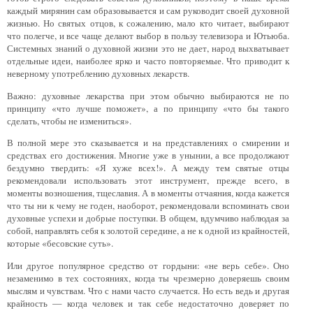
каждый мирянин сам образовывается и сам руководит своей духовной
жизнью. Но святых отцов, к сожалению, мало кто читает, выбирают
что полегче, и все чаще делают выбор в пользу телевизора и Ютьюба.
Системных знаний о духовной жизни это не дает, народ выхватывает
отдельные идеи, наиболее ярко и часто повторяемые. Что приводит к
неверному употреблению духовных лекарств.
Важно: духовные лекарства при этом обычно выбираются не по
принципу «что лучше поможет», а по принципу «что бы такого
сделать, чтобы не измениться».
В полной мере это сказывается и на представлениях о смирении и
средствах его достижения. Многие уже в унынии, а все продолжают
бездумно твердить: «Я хуже всех!». А между тем святые отцы
рекомендовали использовать этот инструмент, прежде всего, в
моменты возношения, тщеславия. А в моменты отчаяния, когда кажется
что ты ни к чему не годен, наоборот, рекомендовали вспоминать свои
духовные успехи и добрые поступки. В общем, вдумчиво наблюдая за
собой, направлять себя к золотой середине, а не к одной из крайностей,
которые «бесовские суть».
Или другое популярное средство от гордыни: «не верь себе». Оно
незаменимо в тех состояниях, когда ты чрезмерно доверяешь своим
мыслям и чувствам. Что с нами часто случается. Но есть ведь и другая
крайность — когда человек и так себе недостаточно доверяет по