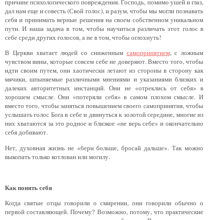
причине психологического повреждения. Господь, помимо ушей и глаз,
дал нам еще и совесть (Свой голос), и разум, чтобы мы могли познавать
себя и принимать верные решения на своем собственном уникальном
пути. И наша задача в том, чтобы научиться различать этот голос в
себе среди других голосов, а не в том, чтобы оглохнуть!
В Церкви хватает людей со сниженным
самопринятием
, с ложным
чувством вины, которые совсем себе не доверяют. Вместо того, чтобы
идти своим путем, они хаотически летают из стороны в сторону как
мячики, шпыняемые различными мнениями и указаниями близких и
далеких авторитетных инстанций. Они не «отреклись от себя» в
хорошем смысле. Они «потеряли себя» в самом плохом смысле. И
вместо того, чтобы заняться повышением своего самопринятия, чтобы
услышать голос Бога в себе и двинуться к золотой середине, многие из
них хватаются за это родное и близкое «не верь себе» и окончательно
себя добивают.
Нет, духовная жизнь не «бери больше, бросай дальше». Так можно
выкопать только котлован или могилу.
Как понять себя
Когда святые отцы говорили о смирении, они говорили обычно о
первой составляющей. Почему? Возможно, потому, что практические