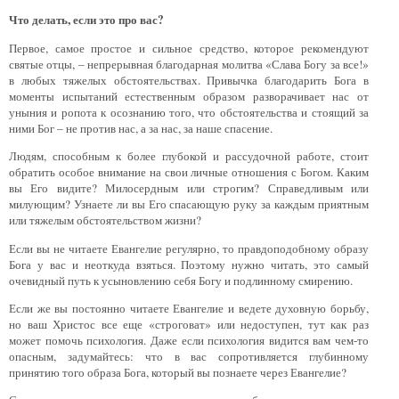
Что делать, если это про вас?
Первое, самое простое и сильное средство, которое рекомендуют
святые отцы, – непрерывная благодарная молитва «Слава Богу за все!»
в любых тяжелых обстоятельствах. Привычка благодарить Бога в
моменты испытаний естественным образом разворачивает нас от
уныния и ропота к осознанию того, что обстоятельства и стоящий за
ними Бог – не против нас, а за нас, за наше спасение.
Людям, способным к более глубокой и рассудочной работе, стоит
обратить особое внимание на свои личные отношения с Богом. Каким
вы Его видите? Милосердным или строгим? Справедливым или
милующим? Узнаете ли вы Его спасающую руку за каждым приятным
или тяжелым обстоятельством жизни?
Если вы не читаете Евангелие регулярно, то правдоподобному образу
Бога у вас и неоткуда взяться. Поэтому нужно читать, это самый
очевидный путь к усыновлению себя Богу и подлинному смирению.
Если же вы постоянно читаете Евангелие и ведете духовную борьбу,
но ваш Христос все еще «строговат» или недоступен, тут как раз
может помочь психология. Даже если психология видится вам чем-то
опасным, задумайтесь: что в вас сопротивляется глубинному
принятию того образа Бога, который вы познаете через Евангелие?