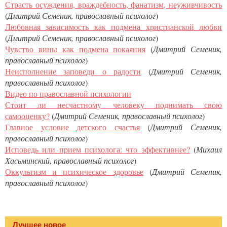
Страсть осуждения, враждебность, фанатизм, неуживчивость
(
Дмитрий Семеник, православный психолог
)
Любовная зависимость как подмена христианской любви
(
Дмитрий Семеник, православный психолог
)
Чувство вины как подмена покаяния
(
Дмитрий Семеник,
православный психолог
)
Неисполнение заповеди о радости
(
Дмитрий Семеник,
православный психолог
)
Видео по православной психологии
Стоит ли несчастному человеку поднимать свою
самооценку?
(
Дмитрий Семеник, православный психолог
)
Главное условие детского счастья
(
Дмитрий Семеник,
православный психолог
)
Исповедь или прием психолога: что эффективнее?
(
Михаил
Хасьминский, православный психолог
)
Оккультизм и психическое здоровье
(
Дмитрий Семеник,
православный психолог
)
Лучшее новое