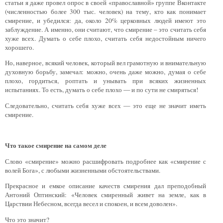
статьи я даже провел опрос в своей «православной» группе Вконтакте
(численностью более 300 тыс. человек) на тему, кто как понимает
смирение, и убедился: да, около 20% церковных людей имеют это
заблуждение. А именно, они считают, что смирение – это считать себя
хуже всех. Думать о себе плохо, считать себя недостойным ничего
хорошего.
Но, наверное, всякий человек, который вел грамотную и внимательную
духовную борьбу, замечал: можно, очень даже можно, думая о себе
плохо, гордиться, роптать и унывать при всяких жизненных
испытаниях. То есть, думать о себе плохо — и по сути не смиряться!
Следовательно, считать себя хуже всех — это еще не значит иметь
смирение.
Что такое смирение на самом деле
Слово «смирение» можно расшифровать подробнее как «смирение с
волей Бога», с любыми жизненными обстоятельствами.
Прекрасное и емкое описание качеств смирения дал преподобный
Антоний Оптинский: «Человек смиренный живет на земле, как в
Царствии Небесном, всегда весел и спокоен, и всем доволен».
Что это значит?