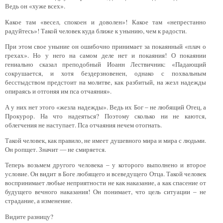
Ведь он «хуже всех».
Какое там «весел, спокоен и доволен»! Какое там «непрестанно
радуйтесь»! Такой человек куда ближе к унынию, чем к радости.
При этом свое уныние он ошибочно принимает за покаянный «плач о
грехах». Но у него на самом деле нет и покаяния! О покаянии
гениально сказал преподобный Иоанн Лествичник: «Падающий
сокрушается, и хотя бездерзновенен, однако с похвальным
бесстыдством предстоит на молитве, как разбитый, на жезл надежды
опираясь и отгоняя им пса отчаяния».
А у них нет этого «жезла надежды». Ведь их Бог – не любящий Отец, а
Прокурор. На что надеяться? Поэтому сколько ни не каются,
облегчения не наступает. Пса отчаяния нечем отогнать.
Такой человек, как правило, не имеет душевного мира и мира с людьми.
Он ропщет. Значит — не смиряется.
Теперь возьмем другого человека – у которого выполнено и второе
условие. Он видит в Боге любящего и всеведущего Отца. Такой человек
воспринимает любые неприятности не как наказание, а как спасение от
будущего вечного наказания! Он понимает, что цель ситуации – не
страдание, а изменение.
Видите разницу?