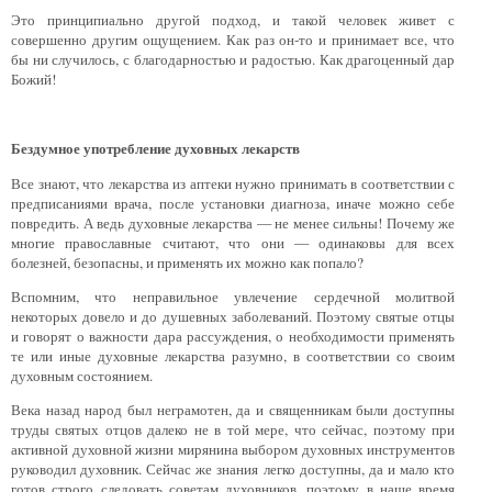
Это принципиально другой подход, и такой человек живет с
совершенно другим ощущением. Как раз он-то и принимает все, что
бы ни случилось, с благодарностью и радостью. Как драгоценный дар
Божий!
Бездумное употребление духовных лекарств
Все знают, что лекарства из аптеки нужно принимать в соответствии с
предписаниями врача, после установки диагноза, иначе можно себе
повредить. А ведь духовные лекарства — не менее сильны! Почему же
многие православные считают, что они — одинаковы для всех
болезней, безопасны, и применять их можно как попало?
Вспомним, что неправильное увлечение сердечной молитвой
некоторых довело и до душевных заболеваний. Поэтому святые отцы
и говорят о важности дара рассуждения, о необходимости применять
те или иные духовные лекарства разумно, в соответствии со своим
духовным состоянием.
Века назад народ был неграмотен, да и священникам были доступны
труды святых отцов далеко не в той мере, что сейчас, поэтому при
активной духовной жизни мирянина выбором духовных инструментов
руководил духовник. Сейчас же знания легко доступны, да и мало кто
готов строго следовать советам духовников, поэтому в наше время